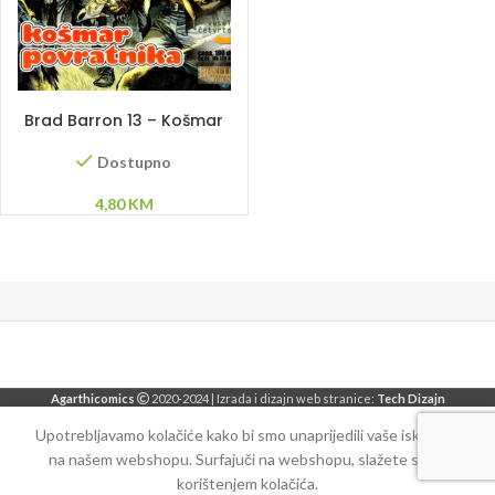
DODAJ U KORPU
Brad Barron 13 – Košmar
povratnika
Dostupno
4,80
KM
Agarthicomics
2020-2024 | Izrada i dizajn web stranice:
Tech Dizajn
Upotrebljavamo kolačiće kako bi smo unaprijedili vaše iskustvo
na našem webshopu. Surfajuči na webshopu, slažete se sa
korištenjem kolačića.