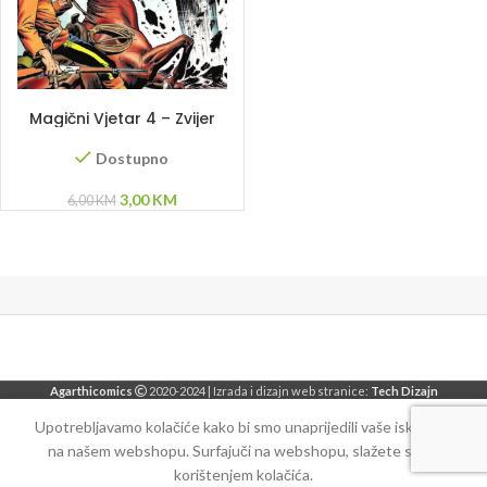
DODAJ U KORPU
Magični Vjetar 4 – Zvijer
Dostupno
Original
Current
3,00
KM
6,00
KM
price
price
was:
is:
6,00 KM.
3,00 KM.
Agarthicomics
2020-2024 | Izrada i dizajn web stranice:
Tech Dizajn
Upotrebljavamo kolačiće kako bi smo unaprijedili vaše iskustvo
na našem webshopu. Surfajuči na webshopu, slažete se sa
korištenjem kolačića.