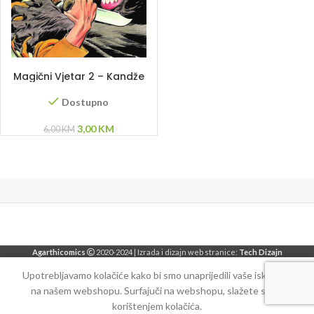
DODAJ U KORPU
Magični Vjetar 2 – Kandže
Dostupno
Original
Current
3,00
KM
6,00
KM
price
price
was:
is:
6,00 KM.
3,00 KM.
Agarthicomics
2020-2024 | Izrada i dizajn web stranice:
Tech Dizajn
Upotrebljavamo kolačiće kako bi smo unaprijedili vaše iskustvo
na našem webshopu. Surfajuči na webshopu, slažete se sa
korištenjem kolačića.