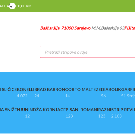
RACIJA
0,00
KM
Baščaršija, 71000 Sarajevo
M.M.Bašeskije 63
Pišit
Products
search
 SLIĆICE
BONELLI
BRAD BARRON
CORTO MALTEZE
DIABOLIK
GARFI
4.072
24
14
56
51 Stri
A SNIŽENJU
NINDŽA KORNJACE
PISANI ROMANI
RAZNI
STRIP REVI
12
123
123
2.103