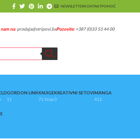
NEWSLETTER
KONTAKT
POMOĆ
e nam na:
prodaja@stripovi.ba
Pozovite:
+387 (0)33 53 44 00
ELD
GORDON LINK
KNJIGE
KREATIVNI SETOVI
MANGA
p
11
71 Strip
0
412
JE