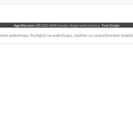
Agarthicomics
2020-2024 | Izrada i dizajn web stranice:
Tech Dizajn
našem webshopu. Surfajuči na webshopu, slažete se sa korištenjem kolačić