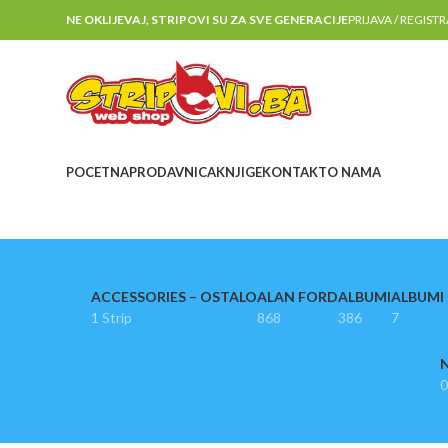
NE OKLIJEVAJ, STRIPOVI SU ZA SVE GENERACIJE
PRIJAVA / REGIST
POCETNA
PRODAVNICA
KNJIGE
KONTAKT
O NAMA
ACCESSORIES – OSTALO
ALAN FORD
ALBUMI
ALBUMI I
1 Strip
868
386
7
N
0