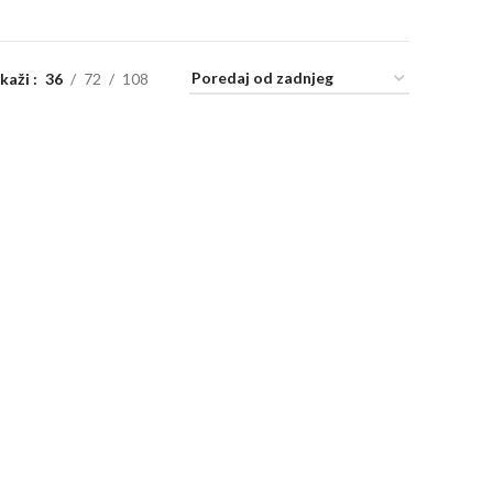
ikaži
36
72
108