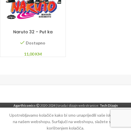
DODAJ U KORPU
Naruto 32 – Put ka
Sasukeu
Dostupno
11,00
KM
Agarthicomics
2020-2024 | Izrada i dizajn web stranice:
Tech Dizajn
Upotrebljavamo kolačiće kako bi smo unaprijedili vaše iskustvo
na našem webshopu. Surfajuči na webshopu, slažete se sa
korištenjem kolačića.