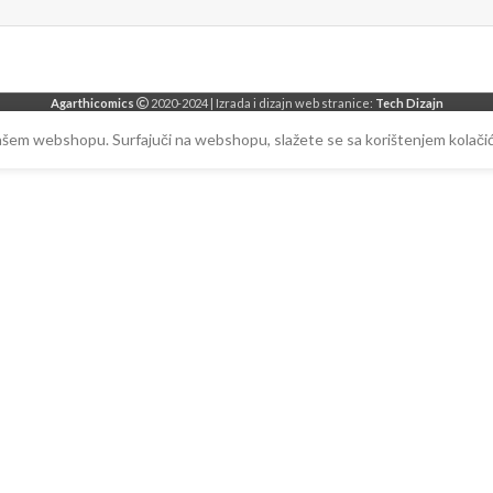
Agarthicomics
2020-2024 | Izrada i dizajn web stranice:
Tech Dizajn
našem webshopu. Surfajuči na webshopu, slažete se sa korištenjem kolačić