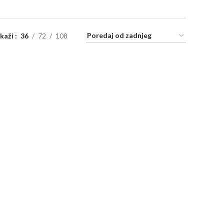
ikaži
36
72
108