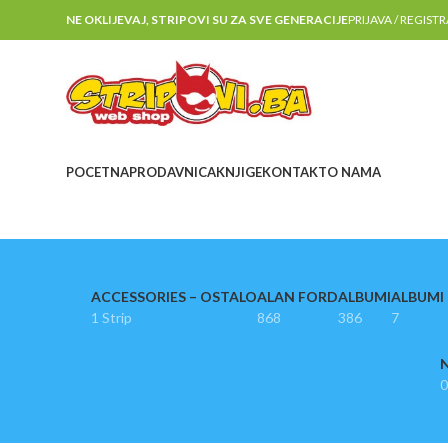
NE OKLIJEVAJ, STRIPOVI SU ZA SVE GENERACIJE
PRIJAVA / REGIST
POCETNA
PRODAVNICA
KNJIGE
KONTAKT
O NAMA
ACCESSORIES – OSTALO
ALAN FORD
ALBUMI
ALBUMI I
1 Strip
868
386
7
N
0