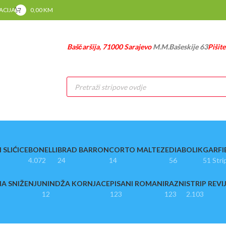
RACIJA
0,00
KM
Baščaršija, 71000 Sarajevo
M.M.Bašeskije 63
Pišit
Products
search
 SLIĆICE
BONELLI
BRAD BARRON
CORTO MALTEZE
DIABOLIK
GARFI
4.072
24
14
56
51 Stri
A SNIŽENJU
NINDŽA KORNJACE
PISANI ROMANI
RAZNI
STRIP REVI
12
123
123
2.103