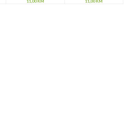
11,00
KM
11,00
KM