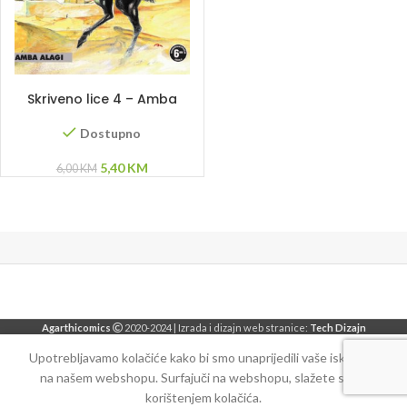
DODAJ U KORPU
Skriveno lice 4 – Amba
Alagi
Dostupno
Original
Current
5,40
KM
6,00
KM
price
price
was:
is:
6,00 KM.
5,40 KM.
Agarthicomics
2020-2024 | Izrada i dizajn web stranice:
Tech Dizajn
Upotrebljavamo kolačiće kako bi smo unaprijedili vaše iskustvo
na našem webshopu. Surfajuči na webshopu, slažete se sa
korištenjem kolačića.