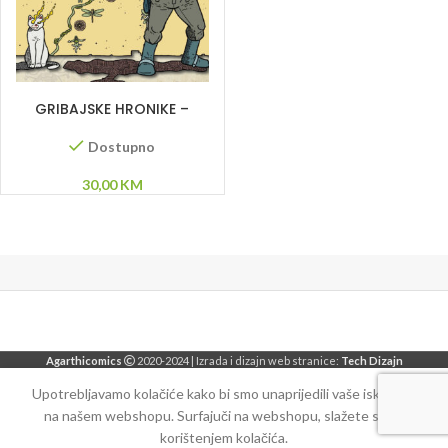
DODAJ U KORPU
GRIBAJSKE HRONIKE –
Admir Delić
Dostupno
30,00
KM
Agarthicomics
2020-2024 | Izrada i dizajn web stranice:
Tech Dizajn
Upotrebljavamo kolačiće kako bi smo unaprijedili vaše iskustvo
na našem webshopu. Surfajuči na webshopu, slažete se sa
korištenjem kolačića.