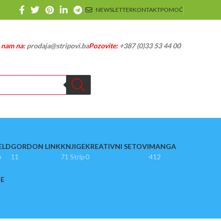
NEWSLETTER
KONTAKT
POMOĆ
e nam na:
prodaja@stripovi.ba
Pozovite:
+387 (0)33 53 44 00
ELD
GORDON LINK
KNJIGE
KREATIVNI SETOVI
MANGA
p
11
71 Strip
0
412
JE