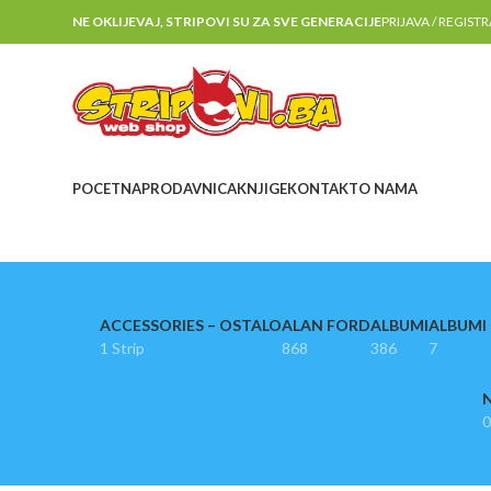
NE OKLIJEVAJ, STRIPOVI SU ZA SVE GENERACIJE
PRIJAVA / REGIST
POCETNA
PRODAVNICA
KNJIGE
KONTAKT
O NAMA
ACCESSORIES – OSTALO
ALAN FORD
ALBUMI
ALBUMI I
1 Strip
868
386
7
N
0