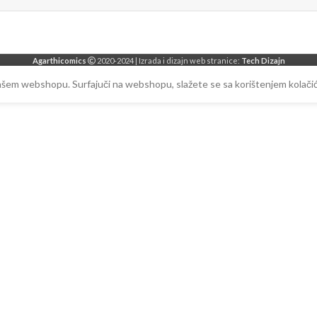
Agarthicomics
2020-2024 | Izrada i dizajn web stranice:
Tech Dizajn
našem webshopu. Surfajuči na webshopu, slažete se sa korištenjem kolačić