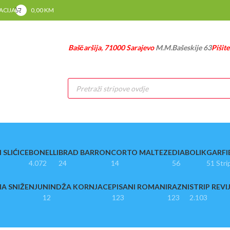
RACIJA
0,00
KM
Baščaršija, 71000 Sarajevo
M.M.Bašeskije 63
Pišit
Products
search
 SLIĆICE
BONELLI
BRAD BARRON
CORTO MALTEZE
DIABOLIK
GARFI
4.072
24
14
56
51 Stri
A SNIŽENJU
NINDŽA KORNJACE
PISANI ROMANI
RAZNI
STRIP REVI
12
123
123
2.103