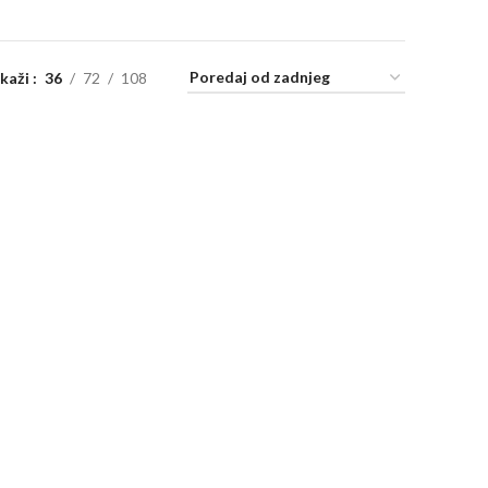
ikaži
36
72
108