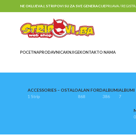
NE OKLIJEVAJ, STRIPOVI SU ZA SVE GENERACIJE
PRIJAVA / REGIST
POCETNA
PRODAVNICA
KNJIGE
KONTAKT
O NAMA
ACCESSORIES – OSTALO
ALAN FORD
ALBUMI
ALBUMI I
1 Strip
868
386
7
N
0