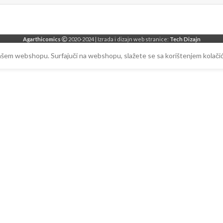
Agarthicomics
2020-2024 | Izrada i dizajn web stranice:
Tech Dizajn
našem webshopu. Surfajuči na webshopu, slažete se sa korištenjem kolačić