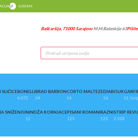
RACIJA
0,00
KM
Baščaršija, 71000 Sarajevo
M.M.Bašeskije 63
Pišit
Products
search
 SLIĆICE
BONELLI
BRAD BARRON
CORTO MALTEZE
DIABOLIK
GARFI
4.072
24
14
56
51 Stri
A SNIŽENJU
NINDŽA KORNJACE
PISANI ROMANI
RAZNI
STRIP REVI
12
123
123
2.103