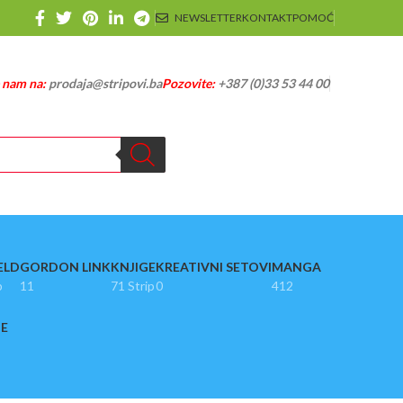
NEWSLETTER
KONTAKT
POMOĆ
e nam na:
prodaja@stripovi.ba
Pozovite:
+387 (0)33 53 44 00
ELD
GORDON LINK
KNJIGE
KREATIVNI SETOVI
MANGA
p
11
71 Strip
0
412
JE