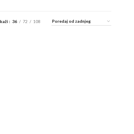
ikaži
36
72
108