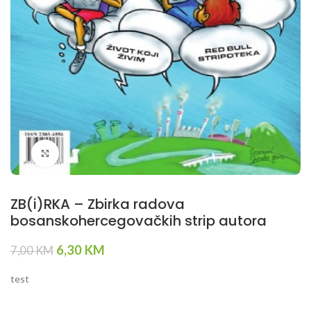
Klikni da povečaš
ZB(i)RKA – Zbirka radova
bosanskohercegovačkih strip autora
Original
Current
6,30
KM
7,00
KM
price
price
was:
is:
test
7,00 KM.
6,30 KM.