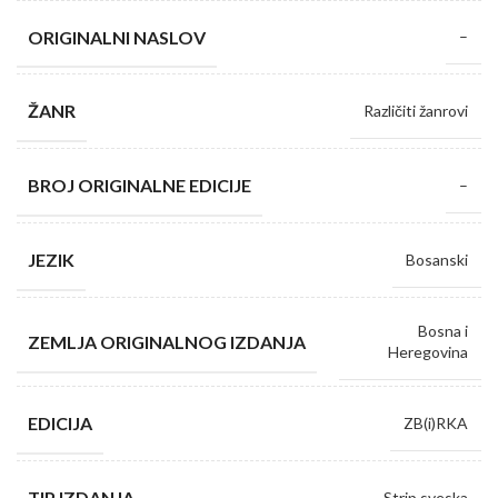
ORIGINALNI NASLOV
–
ŽANR
Različiti žanrovi
BROJ ORIGINALNE EDICIJE
–
JEZIK
Bosanski
Bosna i
ZEMLJA ORIGINALNOG IZDANJA
Heregovina
EDICIJA
ZB(i)RKA
TIP IZDANJA
Strip sveska