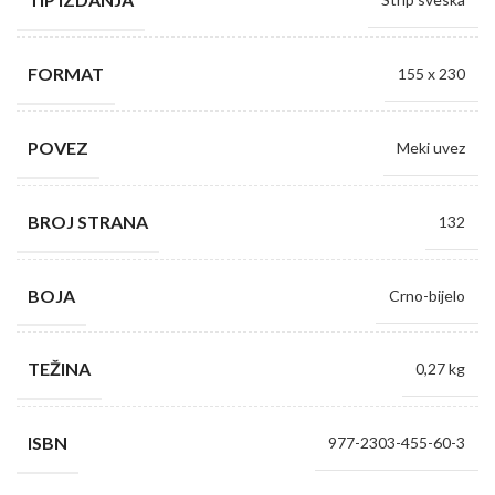
FORMAT
155 x 230
POVEZ
Meki uvez
BROJ STRANA
132
BOJA
Crno-bijelo
TEŽINA
0,27 kg
ISBN
977-2303-455-60-3