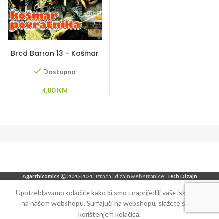
DODAJ U KORPU
Brad Barron 13 – Košmar
povratnika
Dostupno
4,80
KM
Agarthicomics
2020-2024 | Izrada i dizajn web stranice:
Tech Dizajn
Upotrebljavamo kolačiće kako bi smo unaprijedili vaše iskustvo
na našem webshopu. Surfajuči na webshopu, slažete se sa
korištenjem kolačića.