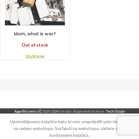
PROČITAJ VIŠE
Mom, what is war?
Out of stock
30,00
KM
Agarthicomics
2020-2024 | Izrada i dizajn web stranice:
Tech Dizajn
Upotrebljavamo kolačiće kako bi smo unaprijedili vaše iskustvo
na našem webshopu. Surfajuči na webshopu, slažete se sa
korištenjem kolačića.