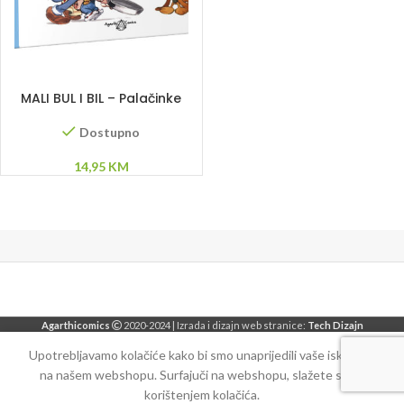
DODAJ U KORPU
MALI BUL I BIL – Palačinke
party
Dostupno
14,95
KM
Agarthicomics
2020-2024 | Izrada i dizajn web stranice:
Tech Dizajn
Upotrebljavamo kolačiće kako bi smo unaprijedili vaše iskustvo
na našem webshopu. Surfajuči na webshopu, slažete se sa
korištenjem kolačića.