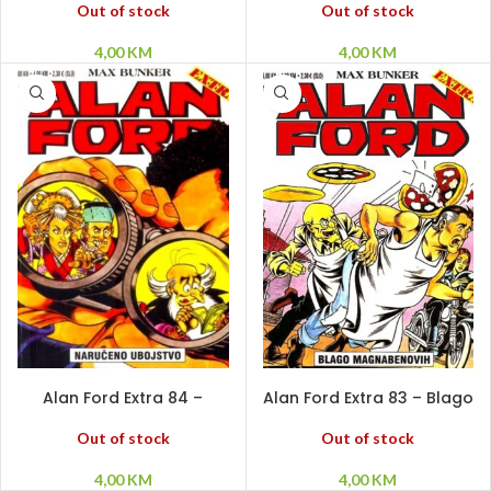
Out of stock
Out of stock
4,00
KM
4,00
KM
PROČITAJ VIŠE
PROČITAJ VIŠE
Alan Ford Extra 84 –
Alan Ford Extra 83 – Blago
Naručeno ubojstvo
Magnabenovih
Out of stock
Out of stock
4,00
KM
4,00
KM