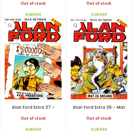
Geko Smrtić!
Out of stock
Out of stock
4,00
KM
4,00
KM
PROČITAJ VIŠE
PROČITAJ VIŠE
Alan Ford Extra 37 –
Alan Ford Extra 36 – Mat
Predstava
za Srčanu
Out of stock
Out of stock
4,00
KM
4,00
KM