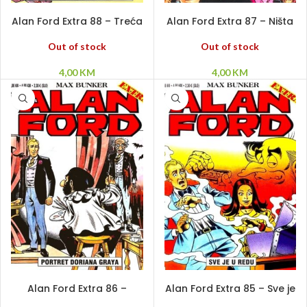
PROČITAJ VIŠE
PROČITAJ VIŠE
Alan Ford Extra 88 – Treća
Alan Ford Extra 87 – Ništa
stvar na popisu: ubiti sve
se nije dogodilo
knjigovođe
Out of stock
Out of stock
4,00
KM
4,00
KM
PROČITAJ VIŠE
PROČITAJ VIŠE
Alan Ford Extra 86 –
Alan Ford Extra 85 – Sve je
Portret Doriana Graya
u redu