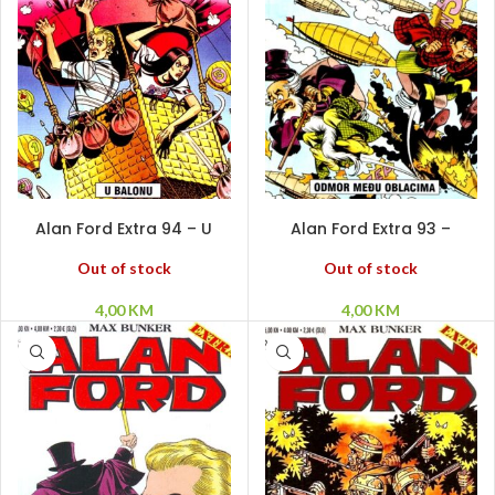
PROČITAJ VIŠE
PROČITAJ VIŠE
Alan Ford Extra 94 – U
Alan Ford Extra 93 –
balonu
Odmor među oblacima
Out of stock
Out of stock
4,00
KM
4,00
KM