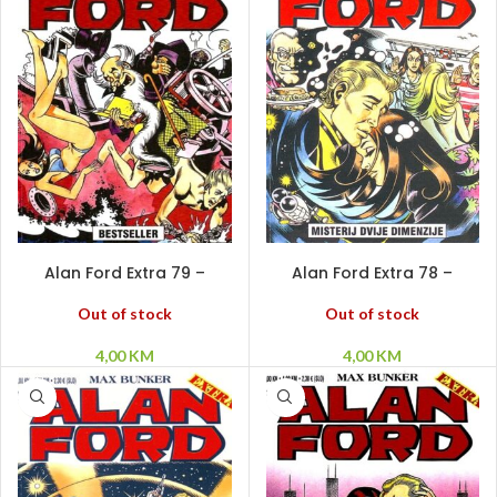
PROČITAJ VIŠE
PROČITAJ VIŠE
Alan Ford Extra 79 –
Alan Ford Extra 78 –
Bestseller
Misterij dvije dimenzije
Out of stock
Out of stock
4,00
KM
4,00
KM