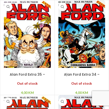
PROČITAJ VIŠE
PROČITAJ VIŠE
Alan Ford Extra 35 –
Alan Ford Extra 34 –
Havaji
Ćorkanova banda
Out of stock
Out of stock
4,00
KM
4,00
KM