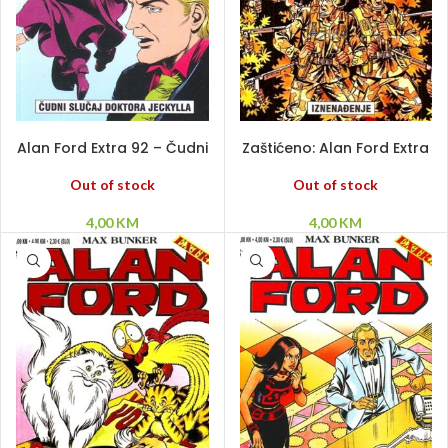
PROČITAJ VIŠE
PROČITAJ VIŠE
Alan Ford Extra 92 – Čudni
Zaštićeno: Alan Ford Extra
slučaj doktora Jeckylla
91 – Iznenađenje
Out of stock
Out of stock
4,00
KM
4,00
KM