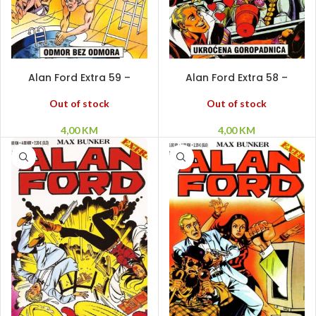
PROČITAJ VIŠE
PROČITAJ VIŠE
Alan Ford Extra 59 –
Alan Ford Extra 58 –
Odmor bez odmora
Ukroćena goropadnica
Out of stock
Out of stock
4,00
KM
4,00
KM