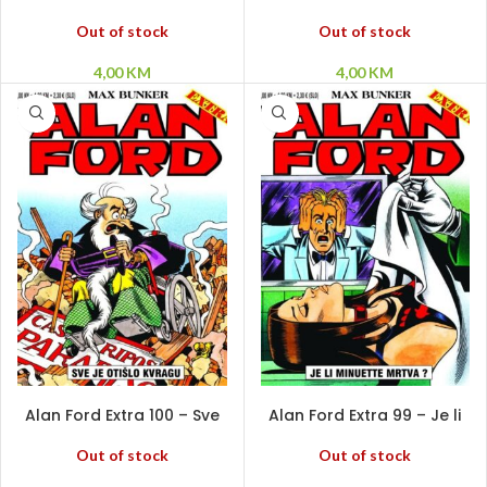
Barunica von Prnyak
ih netko vidio?
Out of stock
Out of stock
4,00
KM
4,00
KM
PROČITAJ VIŠE
PROČITAJ VIŠE
Alan Ford Extra 100 – Sve
Alan Ford Extra 99 – Je li
je otišlo kvragu
Minuette mrtva?
Out of stock
Out of stock