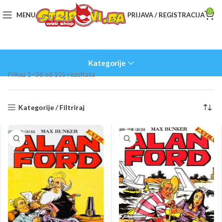
0
MENU
PRIJAVA / REGISTRACIJA
Kategorije
Sorted
Prikaz 1–36 od 105 rezultata
by
latest
Kategorije / Filtriraj