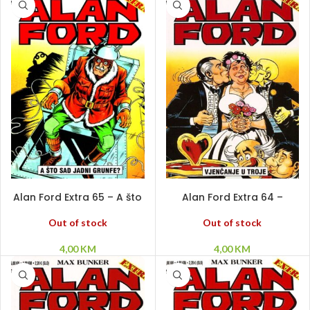
PROČITAJ VIŠE
PROČITAJ VIŠE
Alan Ford Extra 65 – A što
Alan Ford Extra 64 –
sad jadni Grunfe?
Vjenčanje u troje
Out of stock
Out of stock
4,00
KM
4,00
KM