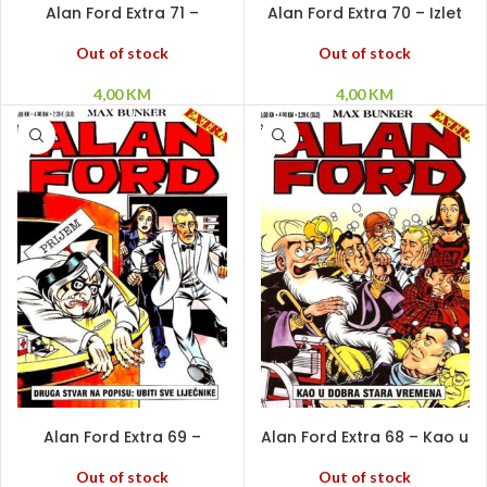
Alan Ford Extra 71 –
Alan Ford Extra 70 – Izlet
Ananas
na jezero
Out of stock
Out of stock
4,00
KM
4,00
KM
PROČITAJ VIŠE
PROČITAJ VIŠE
Alan Ford Extra 69 –
Alan Ford Extra 68 – Kao u
Druga stvar na popisu:
dobra stara vremena
Ubiti sve liječnike
Out of stock
Out of stock