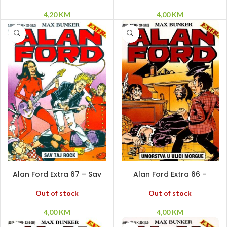
4,20
KM
4,00
KM
PROČITAJ VIŠE
PROČITAJ VIŠE
Alan Ford Extra 67 – Sav
Alan Ford Extra 66 –
taj rock
Umorstva u Ulici Morgue
Out of stock
Out of stock
4,00
KM
4,00
KM