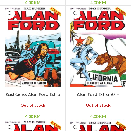
4,00
KM
4,00
KM
PROČITAJ VIŠE
PROČITAJ VIŠE
Zaštićeno: Alan Ford Extra
Alan Ford Extra 97 –
98 – Zavjera u Parizu
Glasujte za Alana
Out of stock
Out of stock
4,00
KM
4,00
KM