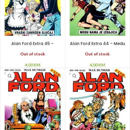
PROČITAJ VIŠE
PROČITAJ VIŠE
Alan Ford Extra 45 –
Alan Ford Extra 44 – Među
Vraški zamršen slučaj
nama je izdajica
Out of stock
Out of stock
4,00
KM
4,00
KM