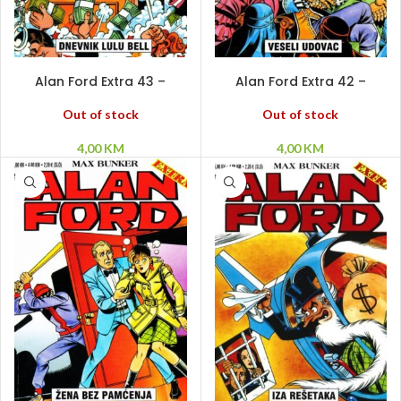
PROČITAJ VIŠE
PROČITAJ VIŠE
Alan Ford Extra 43 –
Alan Ford Extra 42 –
Dnevnik Lulu Bell
Veseli udovac
Out of stock
Out of stock
4,00
KM
4,00
KM