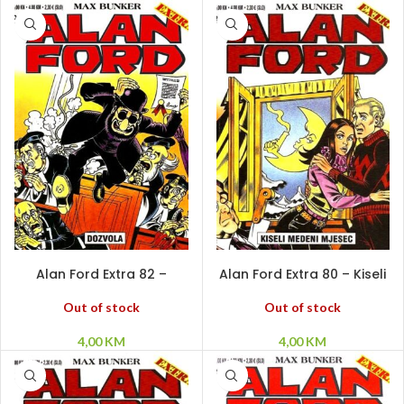
PROČITAJ VIŠE
PROČITAJ VIŠE
Alan Ford Extra 82 –
Alan Ford Extra 80 – Kiseli
Dozvola
medeni mjesec
Out of stock
Out of stock
4,00
KM
4,00
KM