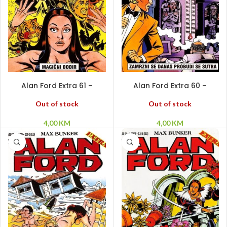
PROČITAJ VIŠE
PROČITAJ VIŠE
Alan Ford Extra 61 –
Alan Ford Extra 60 –
Magični dodir
Zamrzni se danas probudi
se sutra
Out of stock
Out of stock
4,00
KM
4,00
KM