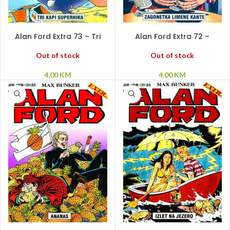
PROČITAJ VIŠE
PROČITAJ VIŠE
Alan Ford Extra 73 – Tri
Alan Ford Extra 72 –
kapi Superhika
Zagonetka limene kante
Out of stock
Out of stock
4,00
KM
4,00
KM
PROČITAJ VIŠE
PROČITAJ VIŠE