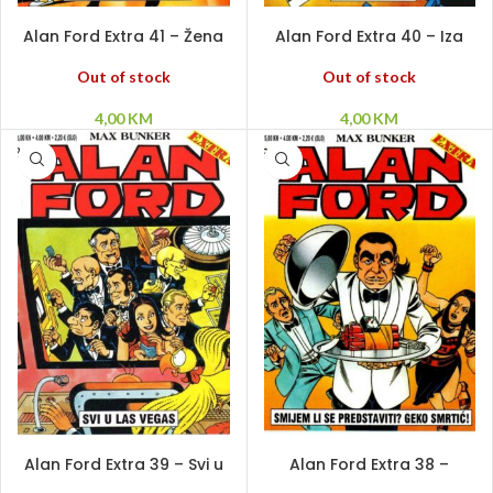
PROČITAJ VIŠE
PROČITAJ VIŠE
Alan Ford Extra 41 – Žena
Alan Ford Extra 40 – Iza
bez pamćenja
rešetaka
Out of stock
Out of stock
4,00
KM
4,00
KM
PROČITAJ VIŠE
PROČITAJ VIŠE
Alan Ford Extra 39 – Svi u
Alan Ford Extra 38 –
Las Vegas
Smijem li se predstaviti?