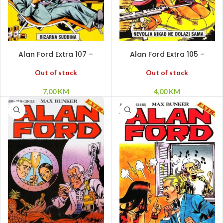
PROČITAJ VIŠE
PROČITAJ VIŠE
Alan Ford Extra 107 –
Alan Ford Extra 105 –
Bizarna sudbina
Nevolja nikad ne dolazi
sama
Out of stock
Out of stock
7,00
KM
4,00
KM