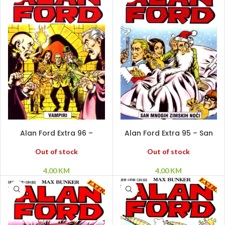
PROČITAJ VIŠE
PROČITAJ VIŠE
Alan Ford Extra 96 –
Alan Ford Extra 95 – San
Vampiri
mnogih zimskih noći
Out of stock
Out of stock
4,00
KM
4,00
KM