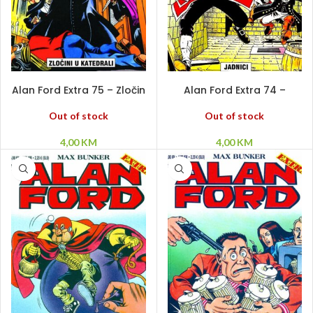
PROČITAJ VIŠE
PROČITAJ VIŠE
Alan Ford Extra 75 – Zločin
Alan Ford Extra 74 –
u katedrali
Jadnici
Out of stock
Out of stock
4,00
KM
4,00
KM