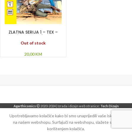
PROČITAJ VIŠE
ZLATNA SERIJA 1 – TEX –
RANČ SLOBODE (KORICA
A)
Out of stock
20,00
KM
Agarthicomics
2020-2024 | Izrada i dizajn web stranice:
Tech Dizajn
Upotrebljavamo kolačiće kako bi smo unaprijedili vaše iskustvo
na našem webshopu. Surfajuči na webshopu, slažete se sa
korištenjem kolačića.