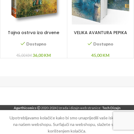
DODAJ U KORPU
DODAJ U KORPU
Tajna ostrva iza drvene
VELIKA AVANTURA PEPIKA
ograde
STRECHE
Dostupno
Dostupno
Original
Current
36,00
KM
45,00
KM
45,00
KM
price
price
was:
is:
45,00 KM.
36,00 KM.
Agarthicomics
2020-2024 | Izrada i dizajn web stranice:
Tech Dizajn
Upotrebljavamo kolačiće kako bi smo unaprijedili vaše iskustvo
na našem webshopu. Surfajuči na webshopu, slažete se sa
korištenjem kolačića.