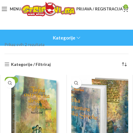
0
MENU
PRIJAVA / REGISTRACIJA
Kategorije
Sorted
Prikaz svih 2 rezultata
by
latest
Kategorije / Filtriraj
-20%