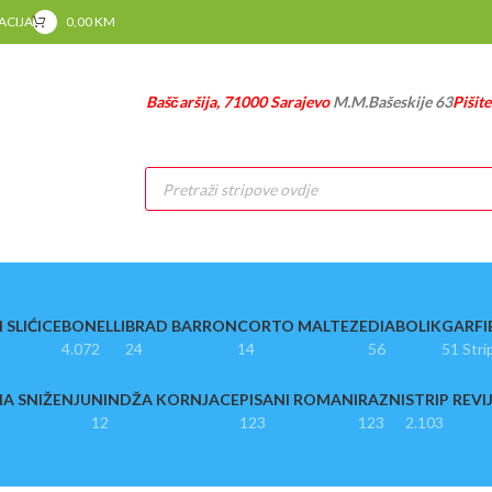
RACIJA
0,00
KM
Baščaršija, 71000 Sarajevo
M.M.Bašeskije 63
Pišit
Products
search
 SLIĆICE
BONELLI
BRAD BARRON
CORTO MALTEZE
DIABOLIK
GARFI
4.072
24
14
56
51 Stri
A SNIŽENJU
NINDŽA KORNJACE
PISANI ROMANI
RAZNI
STRIP REVI
12
123
123
2.103