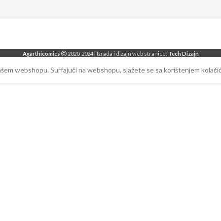
Agarthicomics
2020-2024 | Izrada i dizajn web stranice:
Tech Dizajn
našem webshopu. Surfajuči na webshopu, slažete se sa korištenjem kolačić