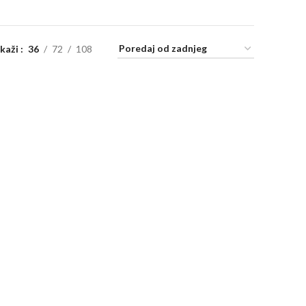
ikaži
36
72
108