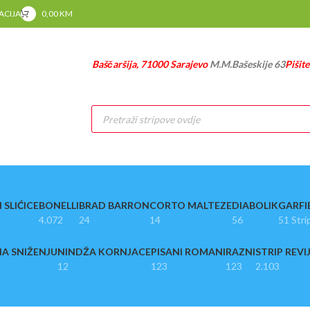
RACIJA
0,00
KM
Baščaršija, 71000 Sarajevo
M.M.Bašeskije 63
Pišit
Products
search
 SLIĆICE
BONELLI
BRAD BARRON
CORTO MALTEZE
DIABOLIK
GARFI
4.072
24
14
56
51 Stri
A SNIŽENJU
NINDŽA KORNJACE
PISANI ROMANI
RAZNI
STRIP REVI
12
123
123
2.103