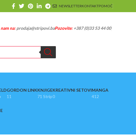
NEWSLETTER
KONTAKT
POMOĆ
e nam na:
prodaja@stripovi.ba
Pozovite:
+387 (0)33 53 44 00
ELD
GORDON LINK
KNJIGE
KREATIVNI SETOVI
MANGA
p
11
71 Strip
0
412
JE