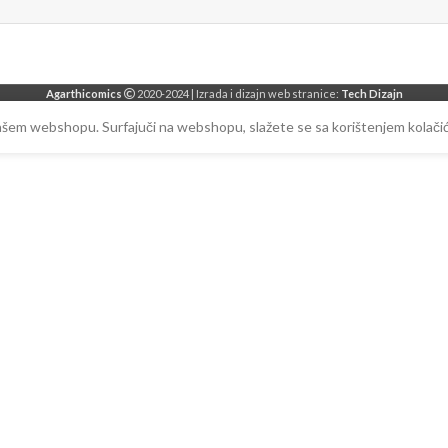
Agarthicomics
2020-2024 | Izrada i dizajn web stranice:
Tech Dizajn
našem webshopu. Surfajuči na webshopu, slažete se sa korištenjem kolačić