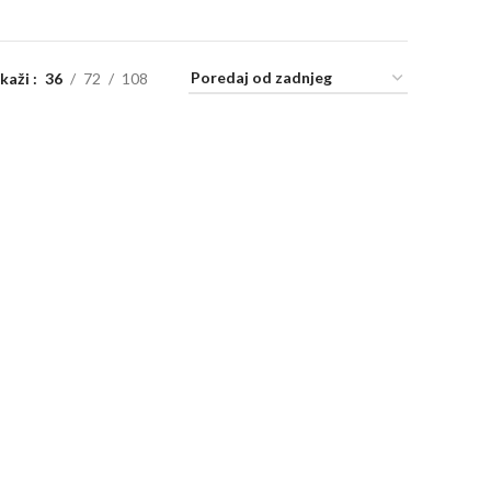
ikaži
36
72
108