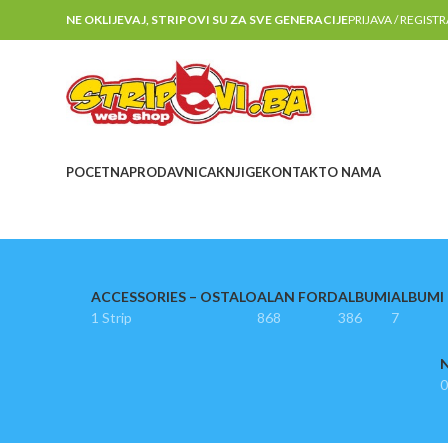
NE OKLIJEVAJ, STRIPOVI SU ZA SVE GENERACIJE
PRIJAVA / REGIST
POCETNA
PRODAVNICA
KNJIGE
KONTAKT
O NAMA
ACCESSORIES – OSTALO
ALAN FORD
ALBUMI
ALBUMI I
1 Strip
868
386
7
N
0