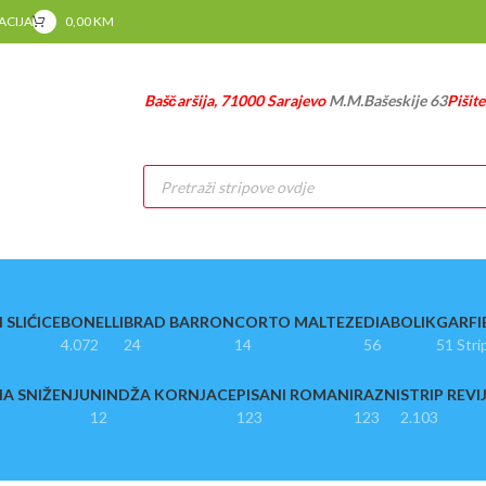
RACIJA
0,00
KM
Baščaršija, 71000 Sarajevo
M.M.Bašeskije 63
Pišit
Products
search
 SLIĆICE
BONELLI
BRAD BARRON
CORTO MALTEZE
DIABOLIK
GARFI
4.072
24
14
56
51 Stri
A SNIŽENJU
NINDŽA KORNJACE
PISANI ROMANI
RAZNI
STRIP REVI
12
123
123
2.103