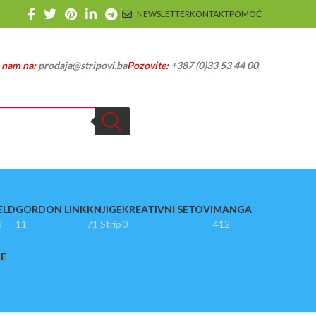
NEWSLETTER
KONTAKT
POMOĆ
e nam na:
prodaja@stripovi.ba
Pozovite:
+387 (0)33 53 44 00
ELD
GORDON LINK
KNJIGE
KREATIVNI SETOVI
MANGA
p
11
71 Strip
0
412
JE