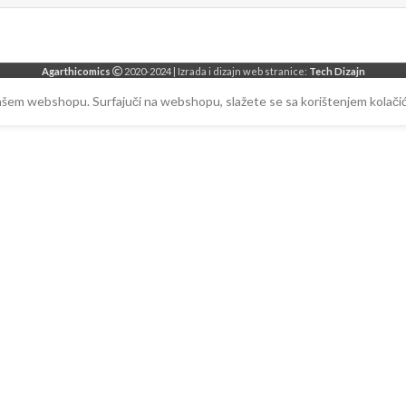
Agarthicomics
2020-2024 | Izrada i dizajn web stranice:
Tech Dizajn
našem webshopu. Surfajuči na webshopu, slažete se sa korištenjem kolačić