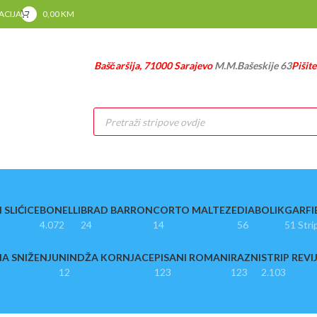
RACIJA
0,00
KM
Baščaršija, 71000 Sarajevo
M.M.Bašeskije 63
Pišit
Products
search
 SLIĆICE
BONELLI
BRAD BARRON
CORTO MALTEZE
DIABOLIK
GARFI
4.072
24
14
56
51 Stri
A SNIŽENJU
NINDŽA KORNJACE
PISANI ROMANI
RAZNI
STRIP REVI
12
123
123
2.103