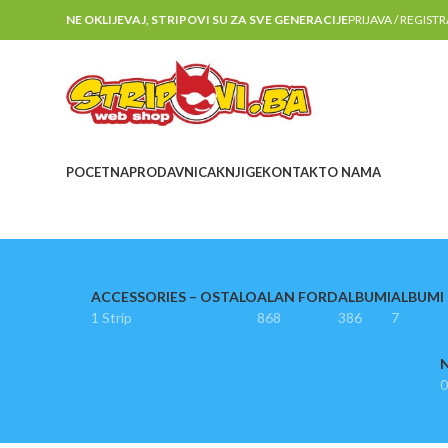
NE OKLIJEVAJ, STRIPOVI SU ZA SVE GENERACIJE
PRIJAVA / REGIST
POCETNA
PRODAVNICA
KNJIGE
KONTAKT
O NAMA
ACCESSORIES – OSTALO
ALAN FORD
ALBUMI
ALBUMI I
1 Strip
868
386
7
N
0