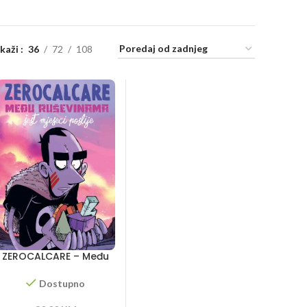
ikaži
36
72
108
ZEROCALCARE – Među
ruševinama – šest
mjeseci poslije
Dostupno