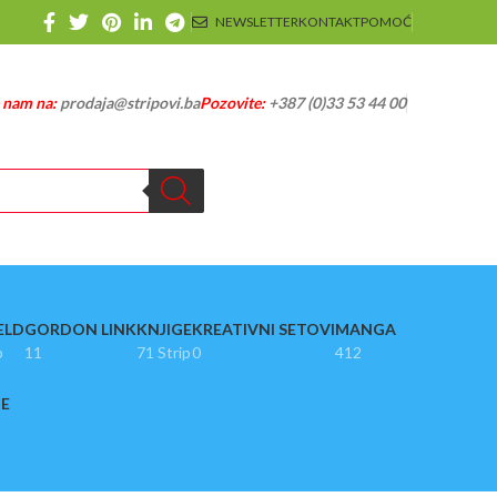
NEWSLETTER
KONTAKT
POMOĆ
e nam na:
prodaja@stripovi.ba
Pozovite:
+387 (0)33 53 44 00
ELD
GORDON LINK
KNJIGE
KREATIVNI SETOVI
MANGA
p
11
71 Strip
0
412
JE