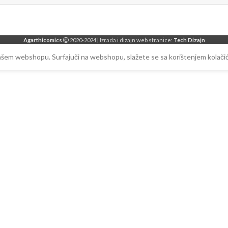
Agarthicomics
2020-2024 | Izrada i dizajn web stranice:
Tech Dizajn
našem webshopu. Surfajuči na webshopu, slažete se sa korištenjem kolačić