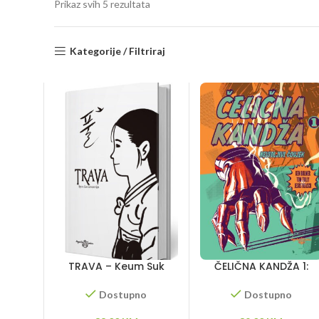
Sorted
Prikaz svih 5 rezultata
by
latest
Kategorije / Filtriraj
TRAVA – Keum Suk
ČELIČNA KANDŽA 1:
Gendry-Kim
Nevidljivi čovjek
Dostupno
Dostupno