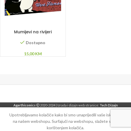
DODAJ U KORPU
Mumijevi na rivijeri
Dostupno
15,00
KM
Agarthicomics
2020-2024 | Izrada i dizajn web stranice:
Tech Dizajn
Upotrebljavamo kolačiće kako bi smo unaprijedili vaše iskustvo
na našem webshopu. Surfajuči na webshopu, slažete se sa
korištenjem kolačića.