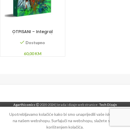
DODAJ U KORPU
OTPISANI – Integral
(Ahmet Muminović)
Dostupno
60,00
KM
Agarthicomics
2020-2024 | Izrada i dizajn web stranice:
Tech Dizajn
Upotrebljavamo kolačiće kako bi smo unaprijedili vaše iskustvo
na našem webshopu. Surfajuči na webshopu, slažete se sa
korištenjem kolačića.