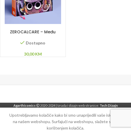
ODABERI OPCIJE
ZEROCALCARE – Među
ruševinama
Dostupno
30,00
KM
Agarthicomics
2020-2024 | Izrada i dizajn web stranice:
Tech Dizajn
Upotrebljavamo kolačiće kako bi smo unaprijedili vaše iskustvo
na našem webshopu. Surfajuči na webshopu, slažete se sa
korištenjem kolačića.