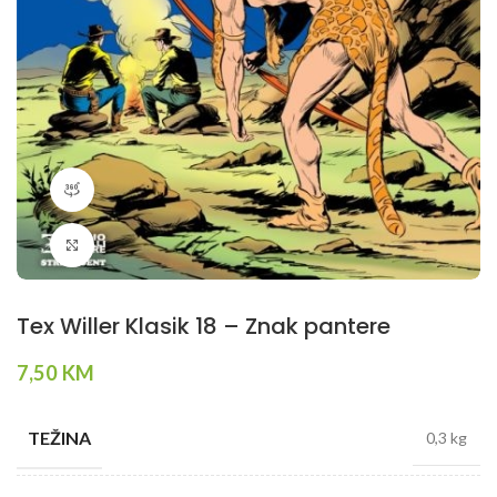
360 product view
Klikni da povečaš
Tex Willer Klasik 18 – Znak pantere
7,50
KM
TEŽINA
0,3 kg