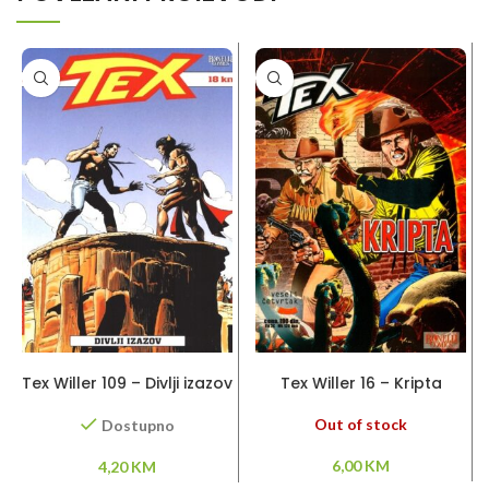
DODAJ U KORPU
PROČITAJ VIŠE
Tex Willer 109 – Divlji izazov
Tex Willer 16 – Kripta
Out of stock
Dostupno
6,00
KM
4,20
KM