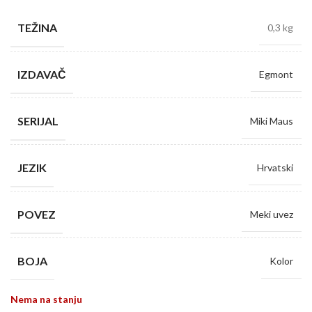
TEŽINA
0,3 kg
IZDAVAČ
Egmont
SERIJAL
Miki Maus
JEZIK
Hrvatski
POVEZ
Meki uvez
BOJA
Kolor
Nema na stanju