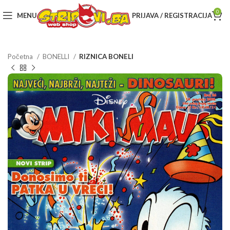
0
MENU
PRIJAVA / REGISTRACIJA
Početna
BONELLI
RIZNICA BONELI