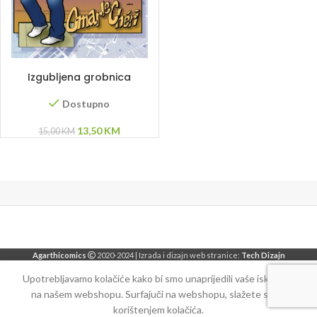
DODAJ U KORPU
Izgubljena grobnica
Aleksandra Velikog
Dostupno
Original
Current
13,50
KM
15,00
KM
price
price
was:
is:
15,00 KM.
13,50 KM.
Agarthicomics
2020-2024 | Izrada i dizajn web stranice:
Tech Dizajn
Upotrebljavamo kolačiće kako bi smo unaprijedili vaše iskustvo
na našem webshopu. Surfajuči na webshopu, slažete se sa
korištenjem kolačića.