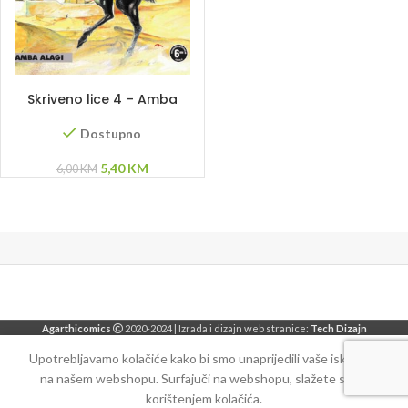
DODAJ U KORPU
Skriveno lice 4 – Amba
Alagi
Dostupno
Original
Current
5,40
KM
6,00
KM
price
price
was:
is:
6,00 KM.
5,40 KM.
Agarthicomics
2020-2024 | Izrada i dizajn web stranice:
Tech Dizajn
Upotrebljavamo kolačiće kako bi smo unaprijedili vaše iskustvo
na našem webshopu. Surfajuči na webshopu, slažete se sa
korištenjem kolačića.