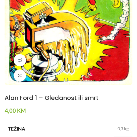
360 product view
Klikni da povečaš
Alan Ford 1 – Gledanost ili smrt
4,00
KM
TEŽINA
0,3 kg