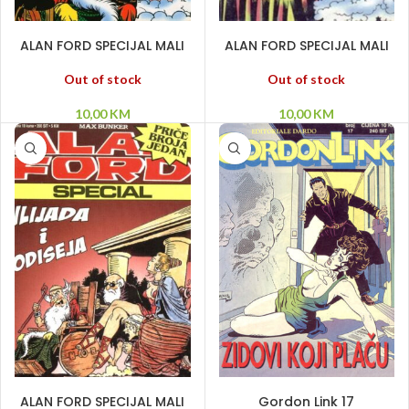
PROČITAJ VIŠE
PROČITAJ VIŠE
ALAN FORD SPECIJAL MALI
ALAN FORD SPECIJAL MALI
– Priče broja jedan – O
– Priče broja jedan – O
Staljinu..
Danteu..
Out of stock
Out of stock
10,00
KM
10,00
KM
PROČITAJ VIŠE
PROČITAJ VIŠE
ALAN FORD SPECIJAL MALI
Gordon Link 17