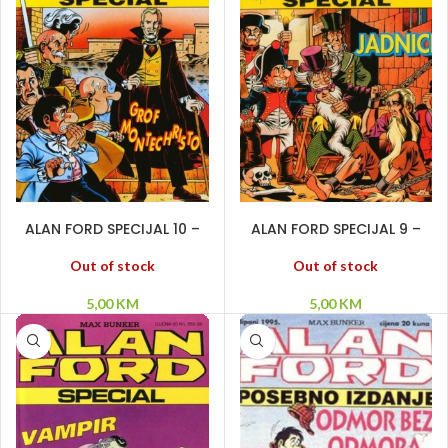
PROČITAJ VIŠE
PROČITAJ VIŠE
ALAN FORD SPECIJAL 10 –
ALAN FORD SPECIJAL 9 –
Grof Monte Christo
Jadnici
Out of stock
Out of stock
5,00
KM
5,00
KM