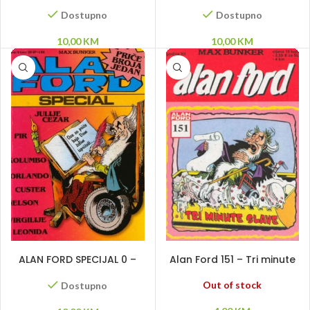
Doktor Jackyll
Gumiflex
Dostupno
Dostupno
10,00
KM
10,00
KM
DODAJ U KORPU
PROČITAJ VIŠE
ALAN FORD SPECIJAL 0 –
Alan Ford 151 – Tri minute
Julije Cezar, Pir, Kolumbo,
slave
Orlando, Custer, Nelson,
Out of stock
Dostupno
Virgilije, Leonida