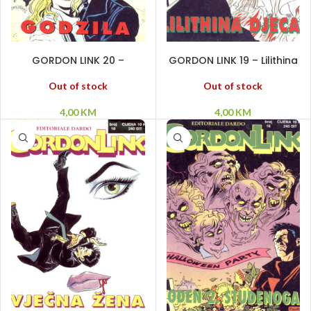
PROČITAJ VIŠE
PROČITAJ VIŠE
GORDON LINK 20 –
GORDON LINK 19 – Lilithina
Godzila
djeca
Out of stock
Out of stock
4,00
KM
4,00
KM