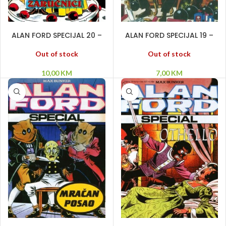
PROČITAJ VIŠE
PROČITAJ VIŠE
ALAN FORD SPECIJAL 20 –
ALAN FORD SPECIJAL 19 –
Zaručnici
Zločin Lorda Savilea
Out of stock
Out of stock
10,00
KM
7,00
KM
PROČITAJ VIŠE
DODAJ U KORPU