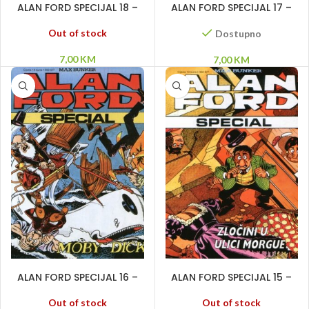
ALAN FORD SPECIJAL 18 –
ALAN FORD SPECIJAL 17 –
Mračan posao
Othello
Out of stock
Dostupno
7,00
KM
7,00
KM
PROČITAJ VIŠE
PROČITAJ VIŠE
ALAN FORD SPECIJAL 16 –
ALAN FORD SPECIJAL 15 –
Moby Dick
Zločini u ulici Morgue
Out of stock
Out of stock