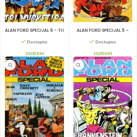
DODAJ U KORPU
DODAJ U KORPU
ALAN FORD SPECIJAL 6 – Tri
ALAN FORD SPECIJAL 5 –
mušketira
Put oko svijeta u 80 dana
Dostupno
Dostupno
10,00
KM
10,00
KM