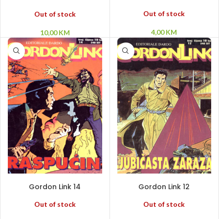
– Drakula
Out of stock
Out of stock
4,00
KM
10,00
KM
PROČITAJ VIŠE
PROČITAJ VIŠE
Gordon Link 14
Gordon Link 12
Out of stock
Out of stock