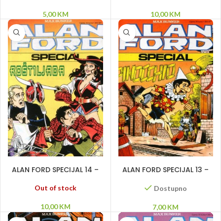
5,00
KM
10,00
KM
PROČITAJ VIŠE
DODAJ U KORPU
ALAN FORD SPECIJAL 14 –
ALAN FORD SPECIJAL 13 –
Roštiljada
Pinocchio
Out of stock
Dostupno
10,00
KM
7,00
KM