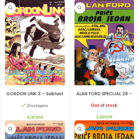
DODAJ U KORPU
PROČITAJ VIŠE
GORDON LINK 3 – Sablast
ALAN FORD SPECIJAL 28 –
kineskog kazališta
Staljin, braća Lumiere,
Marco Polo, Gioacchino
Out of stock
Dostupno
Rossini
5,00
KM
4,00
KM