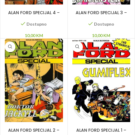
DODAJ U KORPU
DODAJ U KORPU
ALAN FORD SPECIJAL 4 –
ALAN FORD SPECIJAL 3 –
Napoleon, Davy Crockett,
Frankenstein
Ikar, Horaciji i Kuraciji,
Dostupno
Dostupno
Lafitte, Neron
10,00
KM
10,00
KM
DODAJ U KORPU
DODAJ U KORPU
ALAN FORD SPECIJAL 2 –
ALAN FORD SPECIJAL 1 –