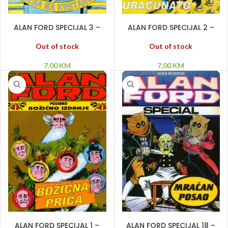
PROČITAJ VIŠE
PROČITAJ VIŠE
ALAN FORD SPECIJAL 3 –
ALAN FORD SPECIJAL 2 –
Družba na krstarenju
Sve uračunato
Out of stock
Out of stock
7,00
KM
7,00
KM
PROČITAJ VIŠE
DODAJ U KORPU
ALAN FORD SPECIJAL 1 –
ALAN FORD SPECIJAL 18 –