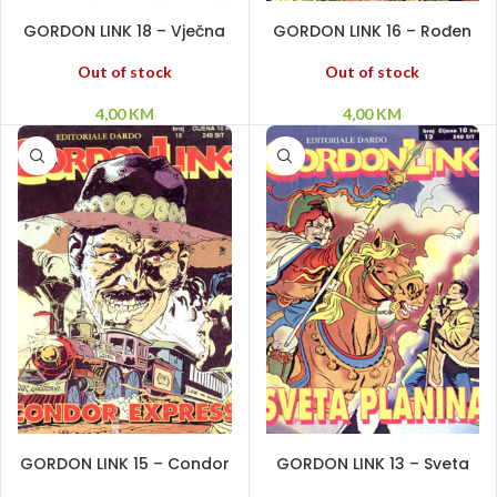
PROČITAJ VIŠE
PROČITAJ VIŠE
GORDON LINK 18 – Vječna
GORDON LINK 16 – Rođen
žena
2. studenoga
Out of stock
Out of stock
4,00
KM
4,00
KM
DODAJ U KORPU
PROČITAJ VIŠE
GORDON LINK 15 – Condor
GORDON LINK 13 – Sveta
espress
planina