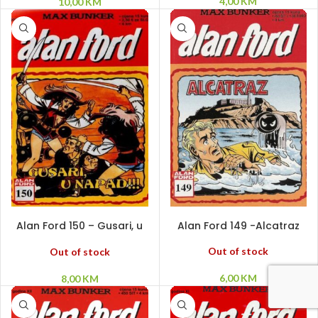
4,00
KM
10,00
KM
PROČITAJ VIŠE
PROČITAJ VIŠE
Alan Ford 150 – Gusari, u
Alan Ford 149 -Alcatraz
napad!!!
Out of stock
Out of stock
6,00
KM
8,00
KM