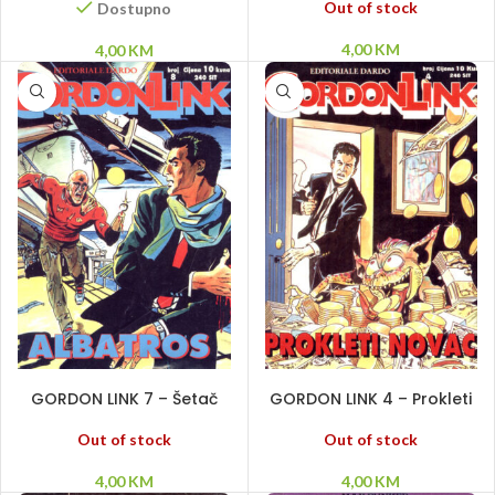
Out of stock
Dostupno
4,00
KM
4,00
KM
PROČITAJ VIŠE
PROČITAJ VIŠE
GORDON LINK 7 – Šetač
GORDON LINK 4 – Prokleti
Johnnie
novac
Out of stock
Out of stock
4,00
KM
4,00
KM