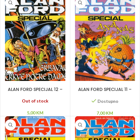
PROČITAJ VIŠE
DODAJ U KORPU
ALAN FORD SPECIJAL 12 –
ALAN FORD SPECIJAL 11 –
Grbavac crkve Notre
Ananas
Dame
Out of stock
Dostupno
5,00
KM
7,00
KM