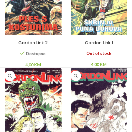
DODAJ U KORPU
PROČITAJ VIŠE
Gordon Link 2
Gordon Link 1
Out of stock
Dostupno
4,00
KM
4,00
KM