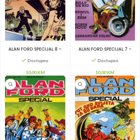
DODAJ U KORPU
DODAJ U KORPU
ALAN FORD SPECIJAL 8 –
ALAN FORD SPECIJAL 7 –
Odmor bez odmora
Billy the Kid, Romul i Rem,
Robin Hood, Aleksandar
Dostupno
Dostupno
Veliki
10,00
KM
10,00
KM