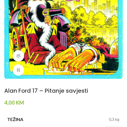
360 product view
Klikni da povečaš
Alan Ford 17 – Pitanje savjesti
4,00
KM
TEŽINA
0,3 kg