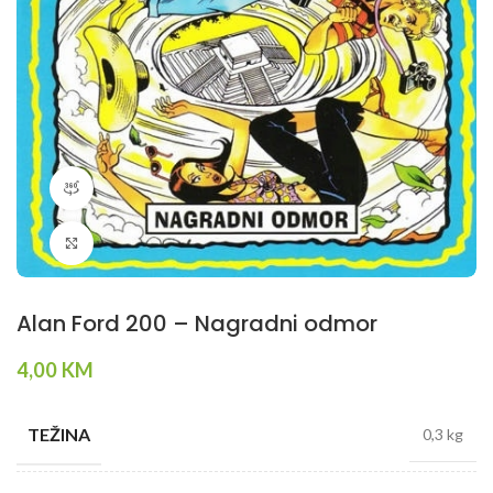
360 product view
Klikni da povečaš
Alan Ford 200 – Nagradni odmor
4,00
KM
TEŽINA
0,3 kg