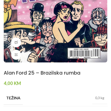
360 product view
Klikni da povečaš
Alan Ford 25 – Brazilska rumba
4,00
KM
TEŽINA
0,3 kg