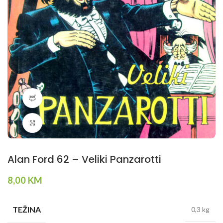
360 product view
Klikni da povečaš
Alan Ford 62 – Veliki Panzarotti
8,00
KM
TEŽINA
0,3 kg