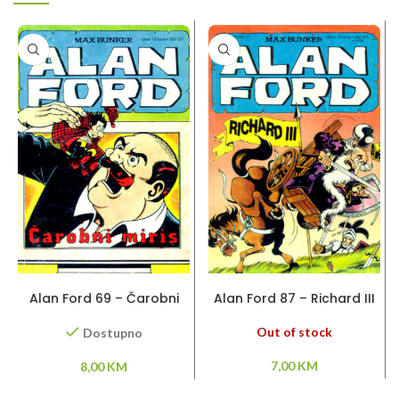
DODAJ U KORPU
PROČITAJ VIŠE
Alan Ford 69 – Čarobni
Alan Ford 87 – Richard III
miris
Out of stock
Dostupno
7,00
KM
8,00
KM