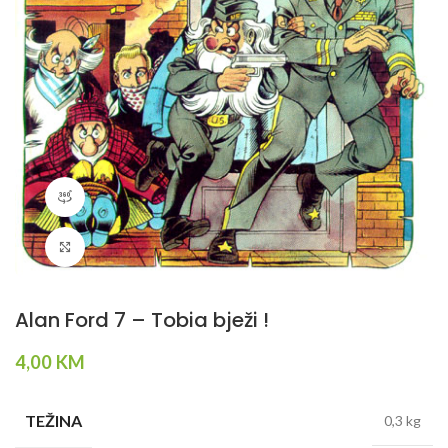
360 product view
Klikni da povečaš
Alan Ford 7 – Tobia bježi !
4,00
KM
TEŽINA
0,3 kg