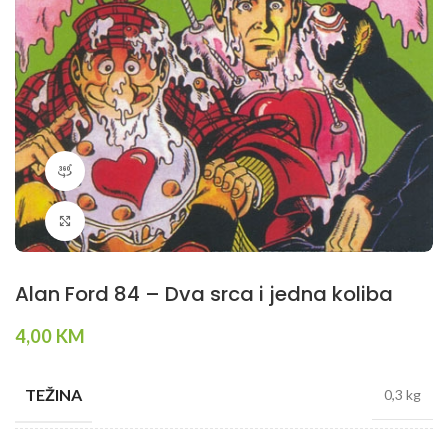
360 product view
Klikni da povečaš
Alan Ford 84 – Dva srca i jedna koliba
4,00
KM
TEŽINA
0,3 kg