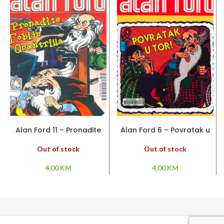
PROČITAJ VIŠE
PROČITAJ VIŠE
Alan Ford 11 – Pronađite
Alan Ford 6 – Povratak u
Tobiju Quantrilla
tor
Out of stock
Out of stock
4,00
KM
4,00
KM