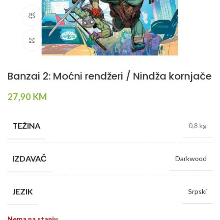
360 product view
Klikni da povečaš
Banzai 2: Moćni rendžeri / Nindža kornjače
27,90
KM
TEŽINA
0,8 kg
IZDAVAČ
Darkwood
JEZIK
Srpski
Nema na stanju