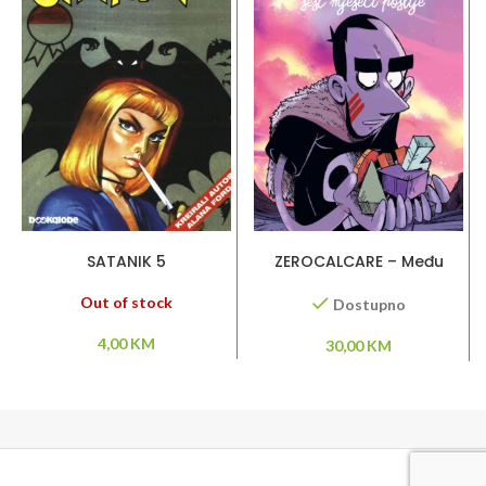
PROČITAJ VIŠE
DODAJ U KORPU
SATANIK 5
ZEROCALCARE – Među
ruševinama – šest mjeseci
poslije
Out of stock
Dostupno
4,00
KM
30,00
KM