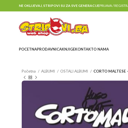
NE OKLIJEVAJ, STRIPOVI SU ZA SVE GENERACIJE
PRIJAVA / REGIST
POCETNA
PRODAVNICA
KNJIGE
KONTAKT
O NAMA
Početna
ALBUMI
OSTALI ALBUMI
CORTO MALTESE –