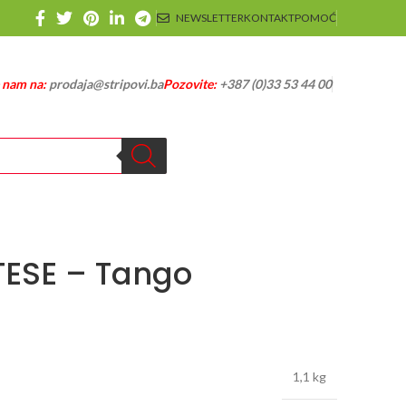
NEWSLETTER
KONTAKT
POMOĆ
e nam na:
prodaja@stripovi.ba
Pozovite:
+387 (0)33 53 44 00
ESE – Tango
1,1 kg