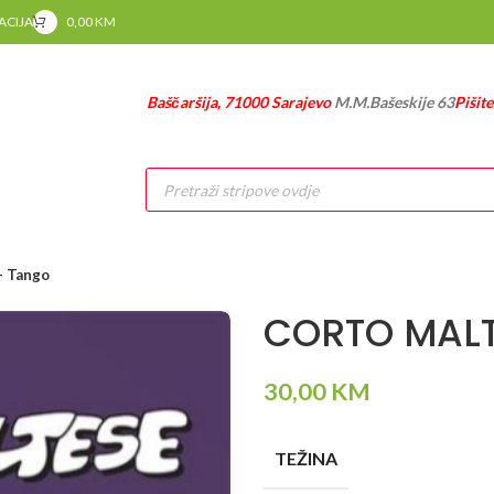
RACIJA
0,00
KM
Baščaršija, 71000 Sarajevo
M.M.Bašeskije 63
Pišit
Products
search
 Tango
CORTO MALT
30,00
KM
TEŽINA