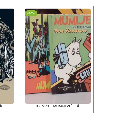
-40%
iz
KOMPLET MUMIJEVI 1 – 4
COR