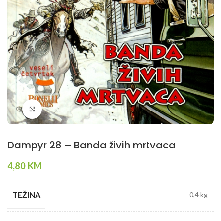
Klikni da povečaš
Dampyr 28 – Banda živih mrtvaca
4,80
KM
TEŽINA
0,4 kg