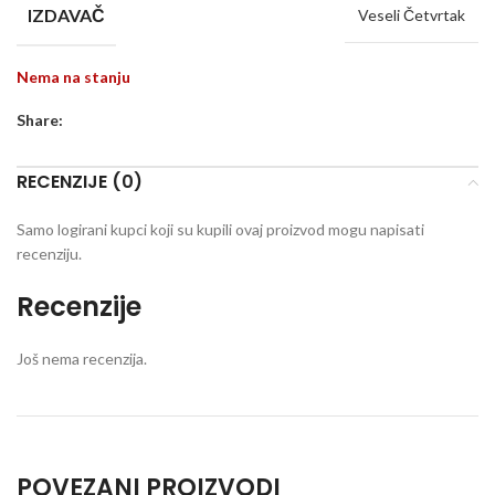
IZDAVAČ
Veseli Četvrtak
Nema na stanju
Share:
RECENZIJE (0)
Samo logirani kupci koji su kupili ovaj proizvod mogu napisati
recenziju.
Recenzije
Još nema recenzija.
POVEZANI PROIZVODI