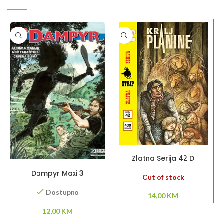
PROČITAJ VIŠE
Zlatna Serija 42 D
DODAJ U KORPU
Dampyr Maxi 3
Out of stock
Dostupno
14,00
KM
12,00
KM