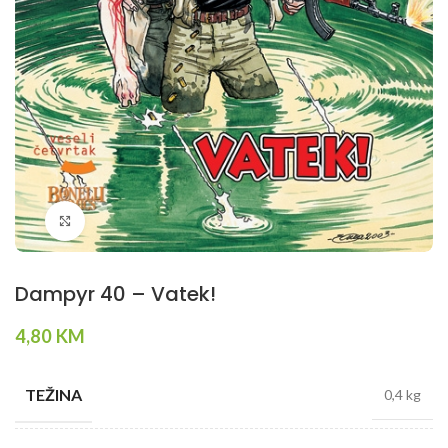
Klikni da povečaš
Dampyr 40 – Vatek!
4,80
KM
TEŽINA
0,4 kg