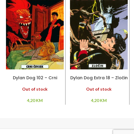
PROČITAJ VIŠE
PROČITAJ VIŠE
Dylan Dog 102 – Crni
Dylan Dog Extra 18 – Zločin
čovjek
Out of stock
Out of stock
4,20
KM
4,20
KM