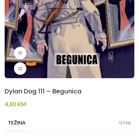
360 product view
Klikni da povečaš
Dylan Dog 111 – Begunica
4,80
KM
TEŽINA
0,3 kg