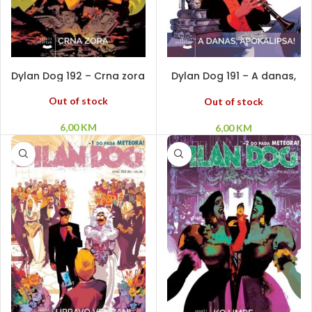
PROČITAJ VIŠE
PROČITAJ VIŠE
Dylan Dog 192 – Crna zora
Dylan Dog 191 – A danas,
apokalipsa!
Out of stock
Out of stock
6,00
KM
6,00
KM