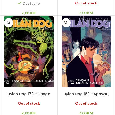
Out of stock
Dostupno
6,00
KM
6,00
KM
PROČITAJ VIŠE
PROČITAJ VIŠE
Dylan Dog 170 – Tango
Dylan Dog 169 – Spavati,
izgubljenih duša
možda i sanjati
Out of stock
Out of stock
6,00
KM
6,00
KM