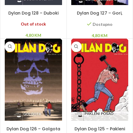
PROČITAJ VIŠE
DODAJ U KORPU
Dylan Dog 128 – Duboki
Dylan Dog 127 – Gori,
svemir
veštice … gori!
Out of stock
Dostupno
4,80
KM
4,80
KM
PROČITAJ VIŠE
PROČITAJ VIŠE
Dylan Dog 126 – Golgota
Dylan Dog 125 – Pakleni