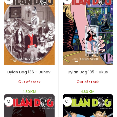
PROČITAJ VIŠE
PROČITAJ VIŠE
Dylan Dog 136 – Duhovi
Dylan Dog 135 – Ukus
čuvari
vode
Out of stock
Out of stock
4,80
KM
4,80
KM