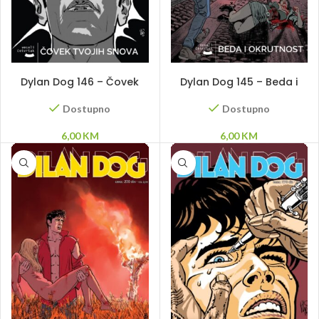
DODAJ U KORPU
DODAJ U KORPU
Dylan Dog 146 – Čovek
Dylan Dog 145 – Beda i
tvojih snova
okrutnost
Dostupno
Dostupno
6,00
KM
6,00
KM