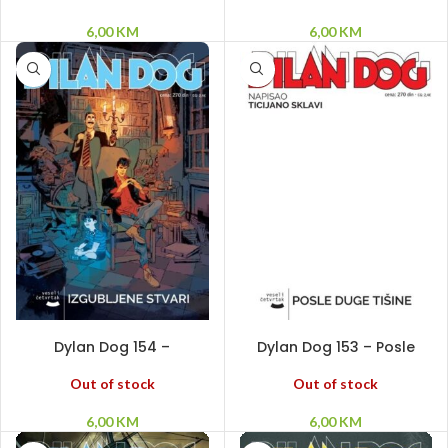
6,00
KM
6,00
KM
PROČITAJ VIŠE
PROČITAJ VIŠE
Dylan Dog 154 –
Dylan Dog 153 – Posle
Izgubljene stvari
duge tišine
Out of stock
Out of stock
6,00
KM
6,00
KM