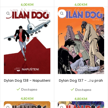
6,00
KM
6,00
KM
DODAJ U KORPU
DODAJ U KORPU
Dylan Dog 138 – Napušteni
Dylan Dog 137 – …i u prah
ćeš se vratiti
Dostupno
Dostupno
4,80
KM
4,80
KM