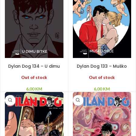
PROČITAJ VIŠE
PROČITAJ VIŠE
Dylan Dog 134 – U dimu
Dylan Dog 133 – Muško
bitke
srce
Out of stock
Out of stock
6,00
KM
6,00
KM