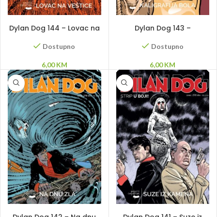
DODAJ U KORPU
DODAJ U KORPU
Dylan Dog 144 – Lovac na
Dylan Dog 143 –
veštice
Kaligrafija bola
Dostupno
Dostupno
6,00
KM
6,00
KM
DODAJ U KORPU
PROČITAJ VIŠE