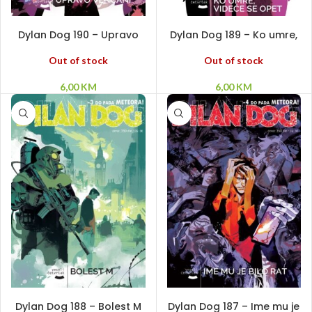
PROČITAJ VIŠE
PROČITAJ VIŠE
Dylan Dog 190 – Upravo
Dylan Dog 189 – Ko umre,
venčani
videće se opet
Out of stock
Out of stock
6,00
KM
6,00
KM
PROČITAJ VIŠE
PROČITAJ VIŠE
Dylan Dog 188 – Bolest M
Dylan Dog 187 – Ime mu je