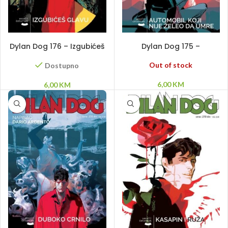
DODAJ U KORPU
PROČITAJ VIŠE
Dylan Dog 176 – Izgubićeš
Dylan Dog 175 –
glavu
Automobil koji nije želeo
da umre
Out of stock
Dostupno
6,00
KM
6,00
KM