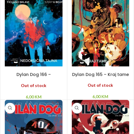
PROČITAJ VIŠE
PROČITAJ VIŠE
Dylan Dog 166 –
Dylan Dog 165 – Kraj tame
Nedokučiva tajna
Out of stock
Out of stock
6,00
KM
6,00
KM