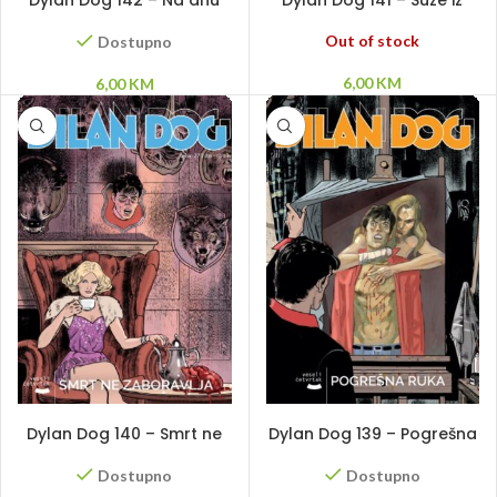
Dylan Dog 142 – Na dnu
Dylan Dog 141 – Suze iz
zla
kamena
Out of stock
Dostupno
6,00
KM
6,00
KM
DODAJ U KORPU
DODAJ U KORPU
Dylan Dog 140 – Smrt ne
Dylan Dog 139 – Pogrešna
zaboravlja
ruka
Dostupno
Dostupno