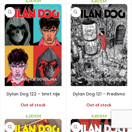
6,00
KM
4,80
KM
PROČITAJ VIŠE
PROČITAJ VIŠE
Dylan Dog 122 – Smrt nije
Dylan Dog 121 – Predivno
dovoljna
stvorenje
Out of stock
Out of stock
6,00
KM
4,80
KM