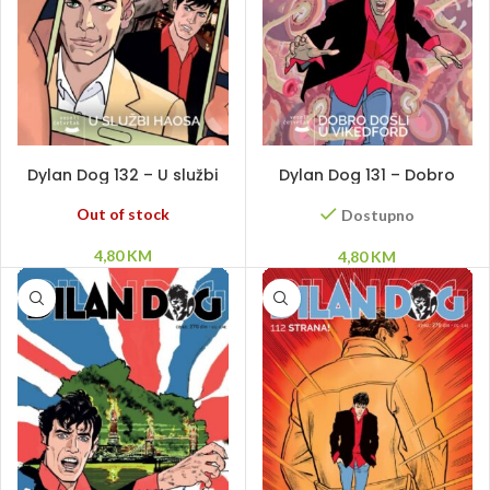
PROČITAJ VIŠE
DODAJ U KORPU
Dylan Dog 132 – U službi
Dylan Dog 131 – Dobro
haosa
došli u Vikedford
Out of stock
Dostupno
4,80
KM
4,80
KM