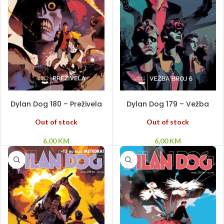
PROČITAJ VIŠE
PROČITAJ VIŠE
Dylan Dog 180 – Preživela
Dylan Dog 179 – Vežba
broj 6
Out of stock
Out of stock
6,00
KM
6,00
KM