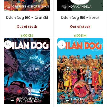
PROČITAJ VIŠE
PROČITAJ VIŠE
Dylan Dog 160 – Grafički
Dylan Dog 159 – Korak
horor roman
anđela
Out of stock
Out of stock
6,00
KM
6,00
KM
PROČITAJ VIŠE
PROČITAJ VIŠE