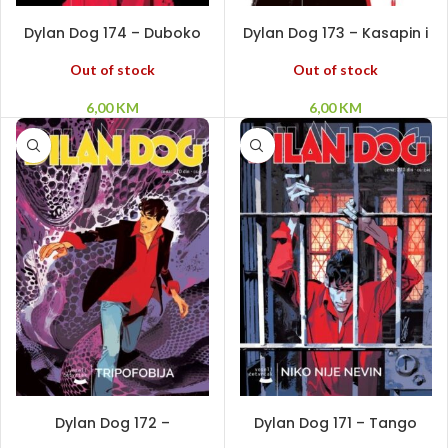
PROČITAJ VIŠE
PROČITAJ VIŠE
Dylan Dog 174 – Duboko
Dylan Dog 173 – Kasapin i
crnilo
ruža
Out of stock
Out of stock
6,00
KM
6,00
KM
DODAJ U KORPU
PROČITAJ VIŠE
Dylan Dog 172 –
Dylan Dog 171 – Tango
Tripofobija
izgubljenih duša