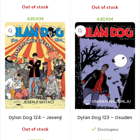
posao
Out of stock
Out of stock
4,80
KM
4,80
KM
PROČITAJ VIŠE
DODAJ U KORPU
Dylan Dog 124 – Jesenji
Dylan Dog 123 – Osuđen
skitači
na zemlju
Out of stock
Dostupno