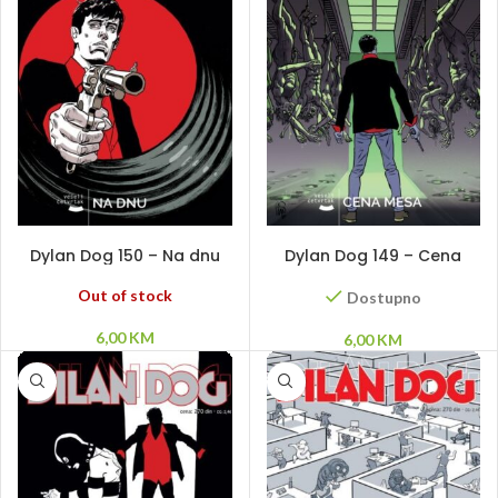
PROČITAJ VIŠE
DODAJ U KORPU
Dylan Dog 150 – Na dnu
Dylan Dog 149 – Cena
mesa
Out of stock
Dostupno
6,00
KM
6,00
KM