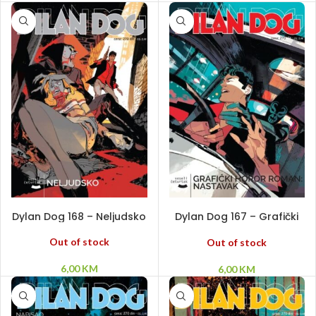
PROČITAJ VIŠE
PROČITAJ VIŠE
Dylan Dog 168 – Neljudsko
Dylan Dog 167 – Grafički
horor roman: Nastavak
Out of stock
Out of stock
6,00
KM
6,00
KM