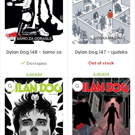
DODAJ U KORPU
PROČITAJ VIŠE
Dylan Dog 148 – Samo za
Dylan Dog 147 – Ljudska
odrasle
mašina
Out of stock
Dostupno
6,00
KM
6,00
KM