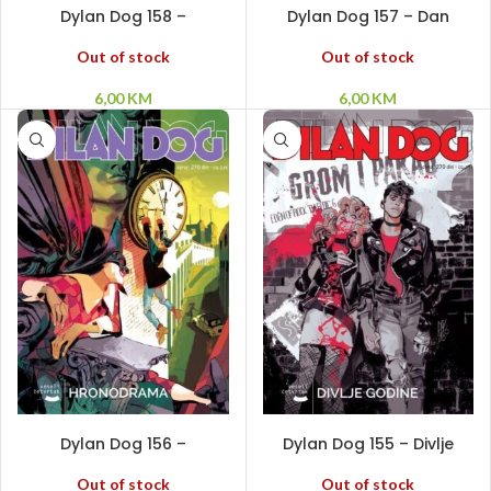
Dylan Dog 158 –
Dylan Dog 157 – Dan
Uspavanka za poslednju
porodice
noć
Out of stock
Out of stock
6,00
KM
6,00
KM
PROČITAJ VIŠE
PROČITAJ VIŠE
Dylan Dog 156 –
Dylan Dog 155 – Divlje
Hronodrama
godine
Out of stock
Out of stock