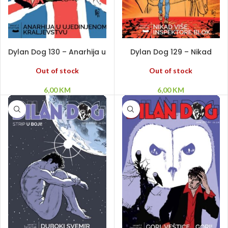
PROČITAJ VIŠE
PROČITAJ VIŠE
Dylan Dog 130 – Anarhija u
Dylan Dog 129 – Nikad
Ujedinjenom Kravljevstvu
više, inspektore Blok
Out of stock
Out of stock
6,00
KM
6,00
KM