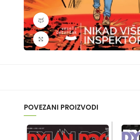
360 product view
Klikni da povečaš
POVEZANI PROIZVODI