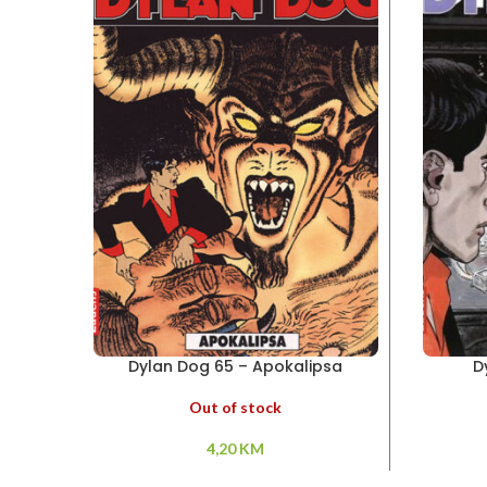
Dylan Dog 65 – Apokalipsa
D
Out of stock
4,20
KM