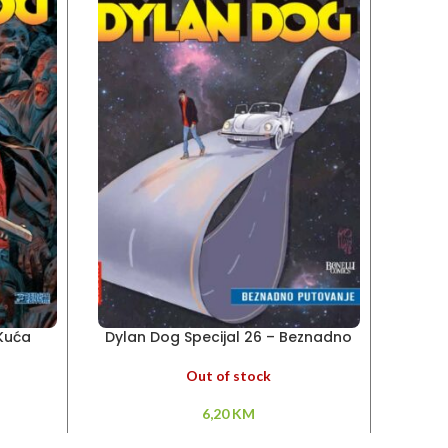
 Kuća
Dylan Dog Specijal 26 – Beznadno
Dyla
putovanje
Out of stock
6,20
KM