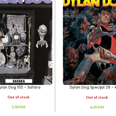
ylan Dog 103 – Safara
Dylan Dog Specijal 29 –
sjećanja
Out of stock
Out of stock
5,00
KM
6,20
KM