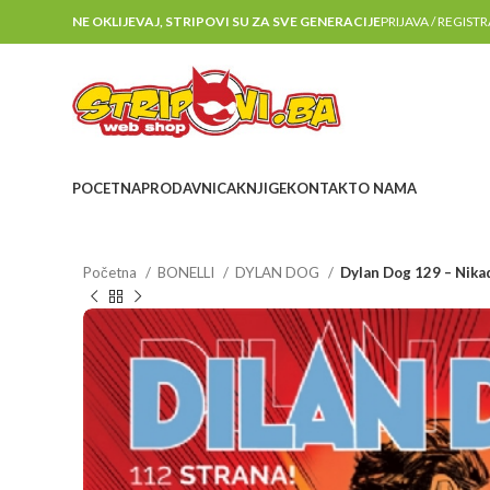
NE OKLIJEVAJ, STRIPOVI SU ZA SVE GENERACIJE
PRIJAVA / REGIST
POCETNA
PRODAVNICA
KNJIGE
KONTAKT
O NAMA
Početna
BONELLI
DYLAN DOG
Dylan Dog 129 – Nikad