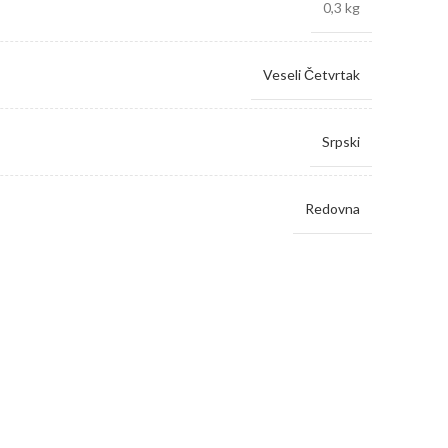
0,3 kg
Veseli Četvrtak
Srpski
Redovna