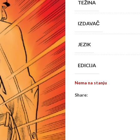
TEŽINA
IZDAVAČ
JEZIK
EDICIJA
Nema na stanju
Share: