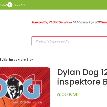
RACIJA
0,00
KM
Baščaršija, 71000 Sarajevo
M.M.Bašeskije 63
Pišit
Products
search
 više, inspektore Blok
Dylan Dog 12
inspektore 
6,00
KM