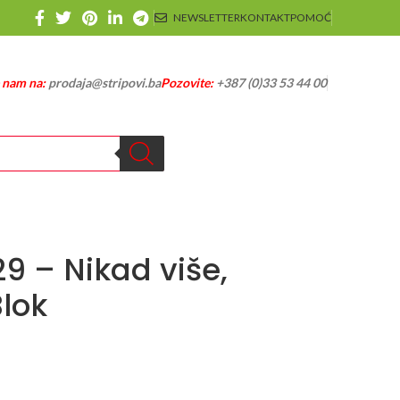
NEWSLETTER
KONTAKT
POMOĆ
e nam na:
prodaja@stripovi.ba
Pozovite:
+387 (0)33 53 44 00
9 – Nikad više,
Blok