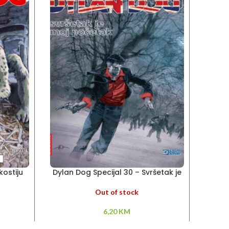
kostiju
Dylan Dog Specijal 30 – Svršetak je
Dyl
moj početak
Out of stock
6,20
KM