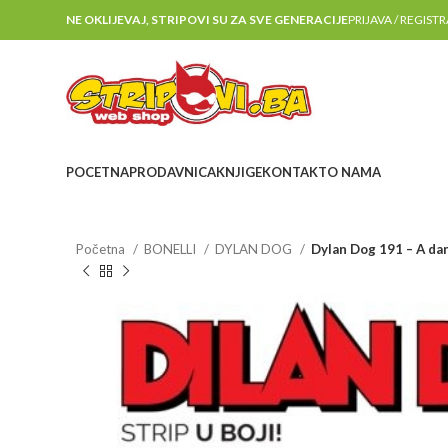
NE OKLIJEVAJ, STRIPOVI SU ZA SVE GENERACIJE
PRIJAVA / REGIST
POCETNA
PRODAVNICA
KNJIGE
KONTAKT
O NAMA
Početna
BONELLI
DYLAN DOG
Dylan Dog 191 – A dan