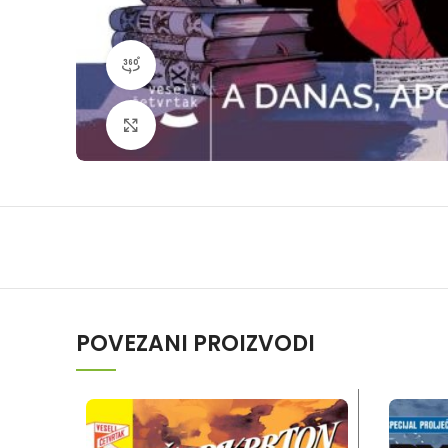
360 product view
Klikni da povečaš
POVEZANI PROIZVODI