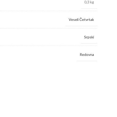
0,3 kg
Veseli Četvrtak
Srpski
Redovna