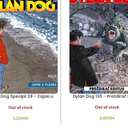
Dog Specijal 28 – Zapisi u
Dylan Dog 130 – Proždirač 
pijesku
Out of stock
Out of stock
5,00
KM
6,20
KM