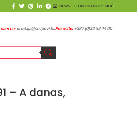
NEWSLETTER
KONTAKT
POMOĆ
e nam na:
prodaja@stripovi.ba
Pozovite:
+387 (0)33 53 44 00
91 – A danas,