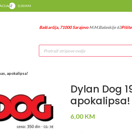
RACIJA
0,00
KM
Baščaršija, 71000 Sarajevo
M.M.Bašeskije 63
Pišit
Products
search
as, apokalipsa!
Dylan Dog 1
apokalipsa!
6,00
KM