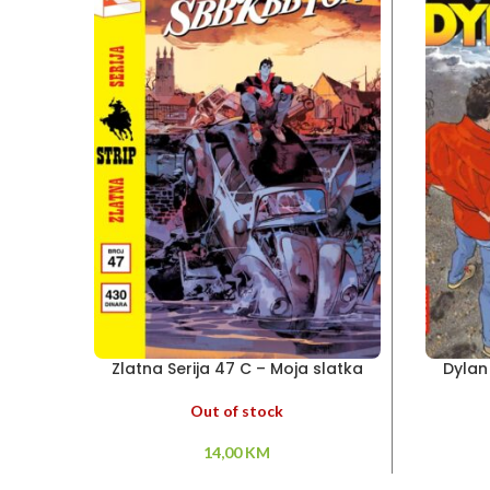
Zlatna Serija 47 C – Moja slatka
Dylan 
devojčica – Šbbkbbton – Dva oca
Out of stock
14,00
KM