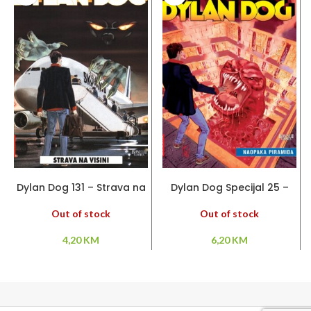
PROČITAJ VIŠE
PROČITAJ VIŠE
Dylan Dog 131 – Strava na
Dylan Dog Specijal 25 –
visini
Naopaka piramida
Out of stock
Out of stock
4,20
KM
6,20
KM