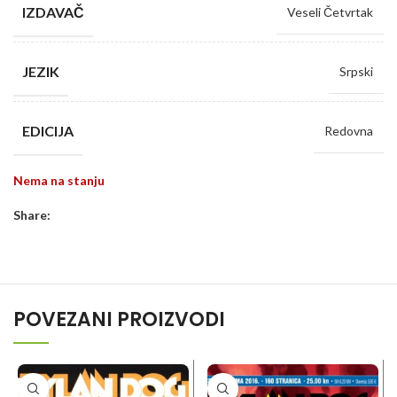
IZDAVAČ
Veseli Četvrtak
JEZIK
Srpski
EDICIJA
Redovna
Nema na stanju
Share:
POVEZANI PROIZVODI