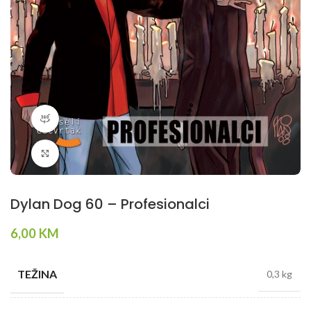
360 product view
Klikni da povečaš
Dylan Dog 60 – Profesionalci
6,00
KM
TEŽINA
0,3 kg