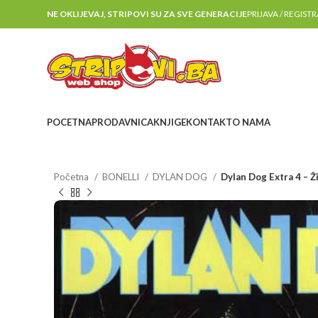
NE OKLIJEVAJ, STRIPOVI SU ZA SVE GENERACIJE
PRIJAVA / REGIST
POCETNA
PRODAVNICA
KNJIGE
KONTAKT
O NAMA
Početna
BONELLI
DYLAN DOG
Dylan Dog Extra 4 – 