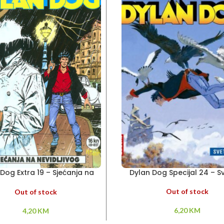
Dog Extra 19 – Sjećanja na
Dylan Dog Specijal 24 – Sv
nevidljivog
Out of stock
Out of stock
6,20
KM
4,20
KM