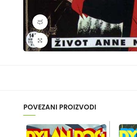
360 product view
Klikni da povečaš
POVEZANI PROIZVODI