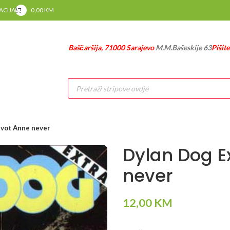
RACIJA
0,00
KM
Baščaršija, 71000 Sarajevo
M.M.Bašeskije 63
Pišit
Products
search
Život Anne never
Dylan Dog Ex
never
12,00
KM