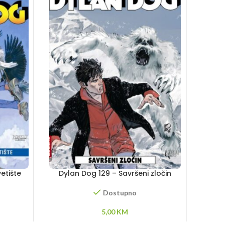
etište
Dylan Dog 129 – Savršeni zločin
Dyla
Dostupno
5,00
KM