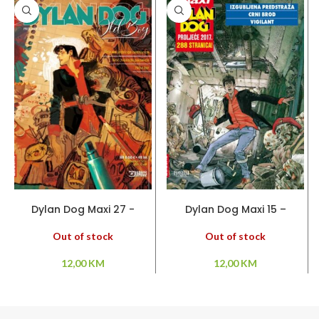
PROČITAJ VIŠE
PROČITAJ VIŠE
Dylan Dog Maxi 27 -
Dylan Dog Maxi 15 –
Poruke jednoga neznanca
Izgubljena predstraža –
– Noć zvijezda padalica –
Crni brod – Vigilant
Out of stock
Out of stock
Novi žar
12,00
KM
12,00
KM