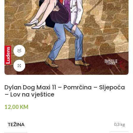
360 product view
Klikni da povečaš
Dylan Dog Maxi 11 – Pomrčina – Sljepoća
– Lov na vještice
12,00
KM
TEŽINA
0,3 kg