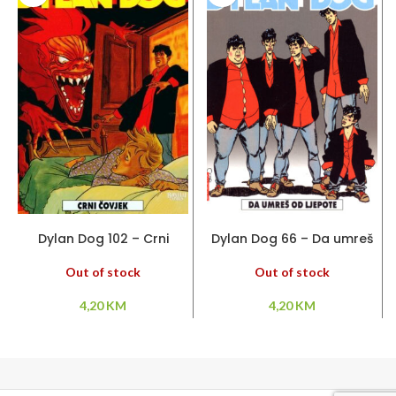
PROČITAJ VIŠE
PROČITAJ VIŠE
Dylan Dog 102 – Crni
Dylan Dog 66 – Da umreš
čovjek
od ljepote
Out of stock
Out of stock
4,20
KM
4,20
KM