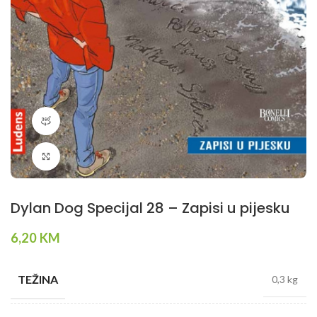
360 product view
Klikni da povečaš
Dylan Dog Specijal 28 – Zapisi u pijesku
6,20
KM
TEŽINA
0,3 kg