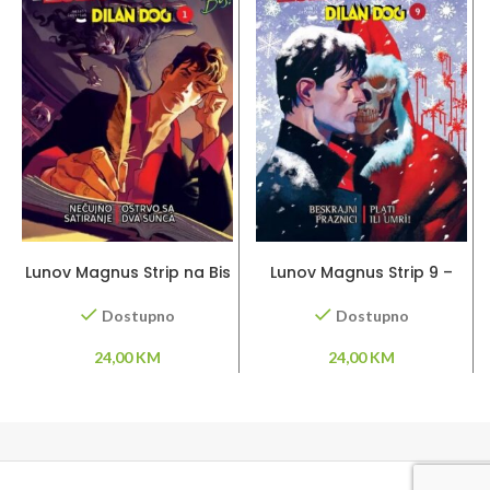
DODAJ U KORPU
DODAJ U KORPU
Lunov Magnus Strip na Bis
Lunov Magnus Strip 9 –
1 – Nečujno satiranje –
Beskrajni praznici – Plati ili
Ostrvo sa dva Sunca
umri!
Dostupno
Dostupno
24,00
KM
24,00
KM